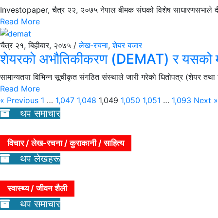
Investopaper, चैत्र २२, २०७५ नेपाल बीमक संघको विशेष साधारणसभाले दीप प्र
Read More
चैत्र २१, बिहीबार, २०७५ /
लेख-रचना
,
शेयर बजार
शेयरको अभौतिकीकरण (DEMAT) र यसको म
सामान्यतया विभिन्न सूचीकृत संगठित संस्थाले जारी गरेको धितोपत्र (शेयर तथा ऋ
Read More
« Previous
1
…
1,047
1,048
1,049
1,050
1,051
…
1,093
Next »
थप समाचार
विचार / लेख-रचना / कुराकानी / साहित्य
थप लेखहरू
स्वास्थ्य / जीवन शैली
थप समाचार