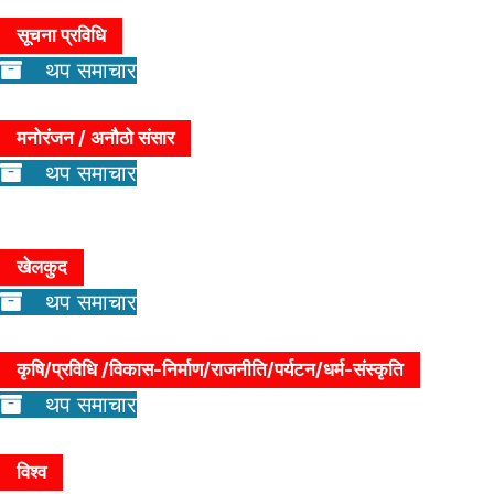
सूचना प्रविधि
थप समाचार
मनोरंजन / अनौठो संसार
थप समाचार
खेलकुद
थप समाचार
कृषि/प्रविधि /विकास-निर्माण/राजनीति/पर्यटन/धर्म-संस्कृति
थप समाचार
विश्व