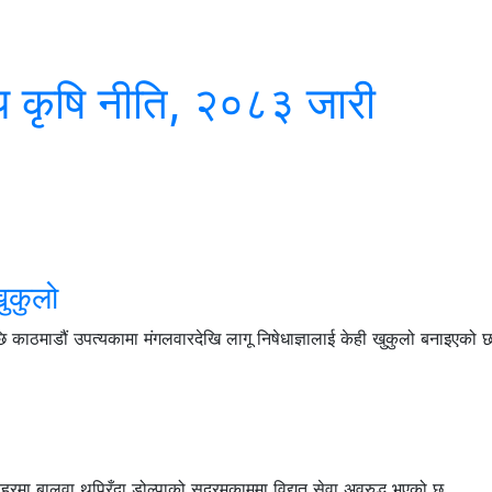
रिय कृषि नीति, २०८३ जारी
खुकुलो
काठमाडौं उपत्यकामा मंगलवारदेखि लागू निषेधाज्ञालाई केही खुकुलो बनाइएको छ
 बालुवा थुप्रिँदा डोल्पाको सदरमुकाममा विद्युत् सेवा अवरुद्ध भएको छ...