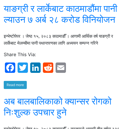
याङग्री र लार्केबाट काठमाडौंमा पानी
e
t
k
d
i
b
t
e
i
l
ल्याउन ७ अर्ब २८ करोड विनियोजन
o
e
d
t
इन्भेष्टाेपेपर । जेष्ठ १५, २०८३ काठमाडौँ । आगामी आर्थिक वर्ष याङग्री र
o
r
I
लार्केबाट मेलम्चीमा पानी पथान्तरणका लागि अध्ययन सम्पन्न गरिने
k
n
Share This Via:
F
T
L
R
E
a
w
i
e
m
Read more
c
i
n
d
a
अब बालबालिकाको क्यान्सर रोगको
e
t
k
d
i
b
t
e
i
l
निःशुल्क उपचार हुने
o
e
d
t
इन्भेष्टाेपेपर । जेष्ठ १५, २०८३ काठमाडौँ । सरकारले आगामी तीन वर्षमा ३३६