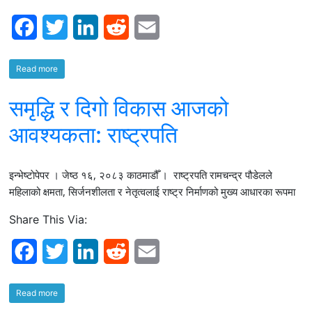
F
T
L
R
E
a
w
i
e
m
Read more
c
i
n
d
a
समृद्धि र दिगो विकास आजको
e
t
k
d
i
b
t
e
i
l
आवश्यकता: राष्ट्रपति
o
e
d
t
इन्भेष्टाेपेपर । जेष्ठ १६, २०८३ काठमाडौँ । राष्ट्रपति रामचन्द्र पौडेलले
o
r
I
महिलाको क्षमता, सिर्जनशीलता र नेतृत्वलाई राष्ट्र निर्माणको मुख्य आधारका रूपमा
k
n
Share This Via:
F
T
L
R
E
a
w
i
e
m
Read more
c
i
n
d
a