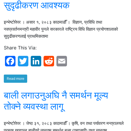
सुदृढीकरण आवश्यक
इन्भेष्टाेपेपर । असार १, २०८३ काठमाडौँ । विज्ञान, प्रविधि तथा
नवप्रवर्तनमन्त्री महावीर पुनले सरकारले राष्ट्रिय विधि विज्ञान प्रयोगशालाको
सुदृढीकरणलाई प्राथमिकतामा
Share This Via:
F
T
L
R
E
a
w
i
e
m
Read more
c
i
n
d
a
बाली लगाउनुअघि नै समर्थन मूल्य
e
t
k
d
i
b
t
e
i
l
तोक्ने व्यवस्था लागू
o
e
d
t
इन्भेष्टाेपेपर । जेष्ठ ३१, २०८३ काठमाडौँ । कृषि, वन तथा पर्यावरण मन्त्रालयले
o
r
I
प्रमुख खाद्यान्न बालीको न्यूनतम समर्थन मूल्य (एमएसपी) तथा न्यूनतम