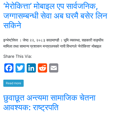
‘मेरोकित्ता’ मोबाइल एप सार्वजनिक,
e
t
k
d
i
b
t
e
i
l
जग्गासम्बन्धी सेवा अब घरमै बसेर लिन
o
e
d
t
सकिने
o
r
I
इन्भेष्टाेपेपर । जेष्ठ २२, २०८३ काठमाण्डौ । भूमि व्यवस्था, सहकारी सङ्घीय
k
n
मामिला तथा सामान्य प्रशासन मन्त्रालयको नापी विभागले ‘मेरोकित्ता’ मोबाइल
Share This Via:
F
T
L
R
E
a
w
i
e
m
Read more
c
i
n
d
a
छुवाछूत अन्त्यमा सामाजिक चेतना
e
t
k
d
i
b
t
e
i
l
आवश्यक: राष्ट्रपति
o
e
d
t