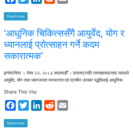
a
w
i
e
m
Read more
c
i
n
d
a
‘आधुनिक चिकित्ससँगै आयुर्वेद, योग र
e
t
k
d
i
b
t
e
i
l
ध्यानलाई प्रोत्साहन गर्ने कदम
o
e
d
t
सकारात्मक’
o
r
I
इन्भेष्टाेपेपर । जेष्ठ २२, २०८३ काठमाडौँ । उपराष्ट्रपति रामसहायप्रसाद यादवले
k
n
आयुर्वेद, योग तथा ध्यानजस्ता परम्परागत एवं प्राचीन उपचार पद्धतिलाई आधुनिक
Share This Via:
F
T
L
R
E
a
w
i
e
m
Read more
c
i
n
d
a