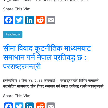
k
n
Share This Via:
F
T
L
R
E
a
w
i
e
m
Read more
c
i
n
d
a
सीमा विवाद कूटनीतिक माध्यमबाट
e
t
k
d
i
b
t
e
i
l
समाधान गर्न नेपाल प्रतिबद्ध छ :
o
e
d
t
परराष्ट्रमन्त्री
o
r
I
इन्भेष्टाेपेपर । जेष्ठ २४, २०८३ काठमाडौँ । परराष्ट्रमन्त्री शिशिर खनालले
k
n
कूटनीतिक माध्यमबाट सीमा विवाद समाधान गर्न नेपाल प्रतिबद्ध रहेको बताउनुभएको
Share This Via:
F
T
L
R
E