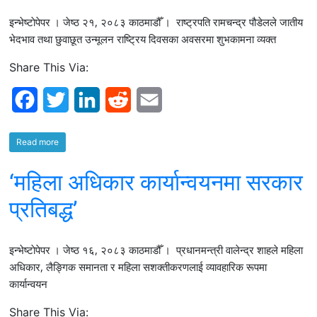
इन्भेष्टाेपेपर । जेष्ठ २१, २०८३ काठमाडौँ । राष्ट्रपति रामचन्द्र पौडेलले जातीय
o
r
I
भेदभाव तथा छुवाछूत उन्मूलन राष्ट्रिय दिवसका अवसरमा शुभकामना व्यक्त
k
n
Share This Via:
F
T
L
R
E
a
w
i
e
m
Read more
c
i
n
d
a
‘महिला अधिकार कार्यान्वयनमा सरकार
e
t
k
d
i
b
t
e
i
l
प्रतिबद्ध’
o
e
d
t
इन्भेष्टाेपेपर । जेष्ठ १६, २०८३ काठमाडौँ । प्रधानमन्त्री वालेन्द्र शाहले महिला
o
r
I
अधिकार, लैङ्गिक समानता र महिला सशक्तीकरणलाई व्यावहारिक रूपमा
k
n
कार्यान्वयन
Share This Via: