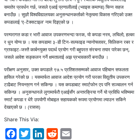
समातेर प्रवर्धन गर्छ, जसले एआई प्रणालीलाई (भ्वाइस कमाण्ड) चिन्न सहज
बनाउँछ । सुछौ विश्वविद्यालयका अनुसन्धानकर्ताको नेतृत्वमा विकास गरिएको उक्त
कपडालाई ‘ए-टेक्सटाइल’ नाम दिइएको छ ।
परम्परागत कडा र भारी आवाज उपकरणभन्दा फरक, यो कपडा नरम, लचिलो, हल्का
र धुन योग्य छ । यस कपडामा ३-डी टिन-सल्फाइड न्यानोफ्लावर, सिलिकन रबर र
ग्राफाइट-जस्तै कार्बनयुक्त पदार्थ प्रयोग गरी बहुपरत संरचना तयार पारेका छन्,
जसले आवेश सङ्कलन गर्ने क्षमतालाई अझ प्रभावकारी बनाउँछ ।
परीक्षण अनुसार, उक्त कपडाले ९७.५ प्रतिशतसम्मको आवाज पहिचान सफलता
हासिल गरेको छ । यसमार्फत आवाज आदेश प्रयोग गरी घरका विद्युतीय उपकरण
टाढैबाट नियन्त्रण गर्न सकिन्छ । यस कपडाबाट स्मार्टफोन एप पनि सञ्चालन गर्न
सकिन्छ । अनुसन्धानले लुगामार्फतै एआईसँग अन्तरक्रिया गर्ने यो प्रविधि भविष्यमा
स्मार्ट कपडा र धेरै उपयोगी मोबाइल सहायकको रूपमा प्रयोगमा ल्याउन सकिने
देखाएको छ । (रासस)
Share This Via:
F
T
L
R
E