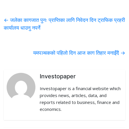
a
w
i
e
m
c
i
n
d
a
←
जलेका कागजात पुनः प्राप्तिका लागि निवेदन दिन ट्राफिक प्रहरी
e
t
k
d
i
कार्यालय धाउनु नपर्ने
b
t
e
i
l
o
e
d
t
यमपञ्चकको पहिलो दिन आज काग तिहार मनाइँदै
→
o
r
I
k
n
Investopaper
Investopaper is a financial website which
provides news, articles, data, and
reports related to business, finance and
economics.