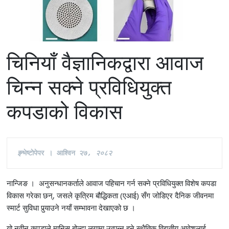
चिनियाँ वैज्ञानिकद्वारा आवाज
चिन्न सक्ने प्रविधियुक्त
कपडाको विकास
इ
न्भेष्टाेपेपर । आश्विन २७
, २०८२
नान्जिङ । अनुसन्धानकर्ताले आवाज पहिचान गर्न सक्ने प्रविधियुक्त विशेष कपडा
विकास गरेका छन्, जसले कृत्रिम बौद्धिकता (एआई) सँग जोडिएर दैनिक जीवनमा
स्मार्ट सुविधा पुर्‍याउने नयाँ सम्भावना देखाएको छ ।
यो नवीन कपडाले मानिस बोल्दा लुगामा उत्पन्न हुने स्थैतिक विद्युतीय आवेशलाई