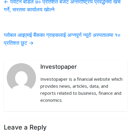
←
पर्यटन बोर्डले ७० प्रतिशत बजेट अन्तर्राष्ट्रिय प्रवर्द्धनमा खर्च
e
t
k
d
i
गर्ने, भारतमा कार्यालय खाेल्ने
b
t
e
i
l
o
e
d
t
ग्लोबल आइएमई बैंकका ग्राहकलाई अन्नपूर्ण न्यूरो अस्पतालमा १०
o
r
I
प्रतिशत छुट
→
k
n
Investopaper
Investopaper is a financial website which
provides news, articles, data, and
reports related to business, finance and
economics.
Leave a Reply