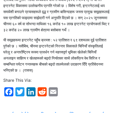
इन्टरनेट विकासमा उल्लेखनीय प्रगति गरेको छ । विशेष गरी, इन्टरनेटलाई थप
समावेशी बनाउने प्रयासहरूले वृद्ध र ग्रामीण बासिन्दाहरू जस्ता प्रमुख समूहहरूलाई
यस प्रगतिको फाइदामा साझेदारी गर्न अनुमति दिएको छ । सन् २०२५ जुनसम्ममा
चीनमा ६० वर्ष वा सोभन्दा माथिका १६ करोड १० लाख इन्टरनेट प्रयोगकर्ता थिए र
३२ करोड २० लाख ग्रामीण क्षेत्रमा बसोबास गर्थे ।
यी समूहहरूमा इन्टरनेट पहुँच क्रमश : ५२ प्रतिशत र ६९ दशमलव दुई प्रतिशत
पुगेको छ । यसैबिच, चीनमा इन्टरनेटको निरन्तर विकासले चिनियाँ संस्कृतिलाई
घरेलु र अन्तर्राष्ट्रिय रूपमा प्रवर्धन गर्न महत्त्वपूर्ण भूमिका खेलेको चिनियाँ
अनलाइन साहित्य र खेलहरूको बढ्दो निर्यातका साथै लोकप्रिय वेब सिरिज र
सम्बन्धित पर्यटन गन्तव्यहरू बीचको बढ्दो तालमेलको उदाहरण दिँदै प्रतिवेदनमा
भनिएको छ । (रासस)
Share This Via:
F
T
L
R
E
a
w
i
e
m
c
i
n
d
a