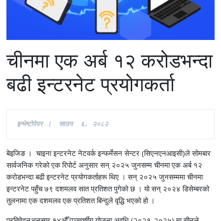
चीनमा एक अर्ब १२ करोडभन्दा
बढी इन्टरनेट प्रयोगकर्ता
इ
न्भेष्टाेपेपर ।  साउन  ६, २०८२
बेइजिङ । चाइना इन्टरनेट नेटवर्क इन्फर्मेसन सेन्टर (सिएनएनआइसी)ले सोमबार
सार्वजनिक गरेको एक रिपोर्ट अनुसार सन् २०२५ जुनसम्म चीनमा एक अर्ब १२
करोडभन्दा बढी इन्टरनेट प्रयोगकर्ताहरू थिए । सन् २०२५ जुनसम्ममा चीनमा
इन्टरनेट पहुँच ७९ दशमलव सात प्रतिशत पुगेको छ । यो सन् २०२४ डिसेम्बरको
तुलनामा एक दशमलव एक प्रतिशत बिन्दुले वृद्धि भएको हो ।
प्रतिवेदनअनुसार १४औँ पञ्चवर्षीय योजना अवधि (२०२१-२०२५) मा चीनले