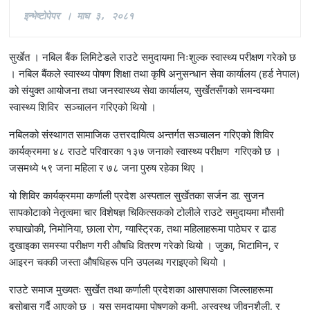
इ
न्भेष्टाेपेपर । माघ ३, २०८१
सुर्खेत । नबिल बैंक लिमिटेडले राउटे समुदायमा निःशुल्क स्वास्थ्य परीक्षण गरेको छ
। नबिल बैंकले स्वास्थ्य पोषण शिक्षा तथा कृषि अनुसन्धान सेवा कार्यालय (हर्ड नेपाल)
को संयुक्त आयोजना तथा जनस्वास्थ्य सेवा कार्यालय, सुर्खेतसँगको समन्वयमा
स्वास्थ्य शिविर सञ्चालन गरिएको थियो ।
नबिलको संस्थागत सामाजिक उत्तरदायित्व अन्तर्गत सञ्चालन गरिएको शिविर
कार्यक्रममा ४८ राउटे परिवारका १३७ जनाको स्वास्थ्य परीक्षण गरिएको छ ।
जसमध्ये ५९ जना महिला र ७८ जना पुरुष रहेका थिए ।
यो शिविर कार्यक्रममा कर्णाली प्रदेश अस्पताल सुर्खेतका सर्जन डा. सुजन
सापकोटाको नेतृत्वमा चार विशेषज्ञ चिकित्सकको टोलीले राउटे समुदायमा मौसमी
रुघाखोकी, निमोनिया, छाला रोग, ग्यास्ट्रिक, तथा महिलाहरूमा पाठेघर र ढाड
दुखाइका समस्या परीक्षण गरी औषधि वितरण गरेको थियो । जुका, भिटामिन, र
आइरन चक्की जस्ता औषधिहरू पनि उपलब्ध गराइएको थियो ।
राउटे समाज मुख्यतः सुर्खेत तथा कर्णाली प्रदेशका आसपासका जिल्लाहरूमा
बसोबास गर्दै आएको छ । यस समुदायमा पोषणको कमी, अस्वस्थ जीवनशैली, र