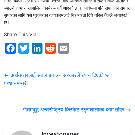
नबिल बैंकले आफ्नो सामाजिक उत्तरदायित्व अन्तर्गत समाजमा सकारात्मक परिवर्तन
ल्याउने विभिन्न सामाजिक कार्यहरू गर्दै आएको छ । भविष्यमा पनि समाजको समग्र
सुधारका लागि यस प्रकारका कार्यक्रमलाई निरन्तरता दिने नबिल बैंकले जनाएको
छ।
Share This Via:
F
T
L
R
E
a
w
i
e
m
c
i
n
d
a
←
अर्थतन्त्रलाई सबल बनाउन सरकारले ध्यान दिएको छ :
e
t
k
d
i
प्रधानमन्त्री
b
t
e
i
l
o
e
d
t
गौतमबुद्ध अन्तर्राष्ट्रिय क्रिकेट रङ्गशालाको काम तीव्र
→
o
r
I
k
n
Investopaper