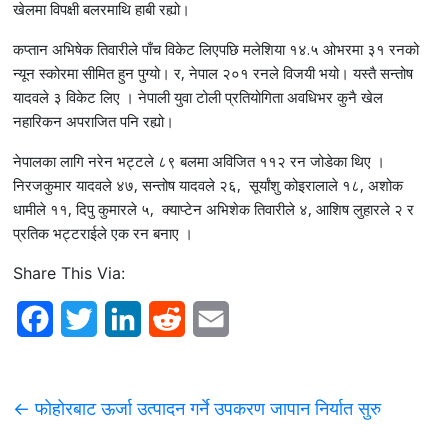
खेलमा विपक्षी बलरमाथि हाबी रह्यो।
कप्तान अभिषेक तिवारीले पाँच विकेट लिएपछि मलेशिया १४.५ ओभरमा ३१ रनको
न्यून स्कोरमा सीमित हुन पुग्यो। र, नेपाल २०१ रनले विजयी भयो। यस्तै सन्तोष
यादवले ३ विकेट लिए । नेपाली युवा टोली प्रतियोगिता अवधिभर कुनै खेल
नहारिकन अपराजित पनि रह्यो।
नेपालका लागि नरेन भट्टले ८९ बलमा अविजित ११२ रन जोडेका थिए ।
निरजकुमार यादवले ४७, सन्तोष यादवले २६, सूर्यांशु कोइरालाले १८, अशोक
धामीले ११, दिपु कुमारले ५, क्याप्टेन अभिशेक तिवारीले ४, आशिष लुहारले २ र
प्रतिक भट्टराईले एक रन बनाए ।
Share This Via:
F
T
L
R
E
a
w
i
e
m
c
i
n
d
a
←
फोहोरबाट ऊर्जा उत्पादन गर्ने उपकरण जापान निर्यात सुरु
e
t
k
d
i