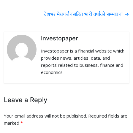
b
t
e
i
l
देशभर मेघगर्जनसहित भारी वर्षाको सम्भावना
→
o
e
d
t
o
r
I
k
n
Investopaper
Investopaper is a financial website which
provides news, articles, data, and
reports related to business, finance and
economics.
Leave a Reply
Your email address will not be published.
Required fields are
marked
*