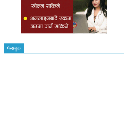
फेसबुक