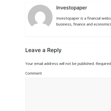
b
t
e
i
l
Investopaper
o
e
d
t
Investopaper is a financial webs
o
r
I
business, finance and economics
k
n
Leave a Reply
Your email address will not be published.
Required
Comment