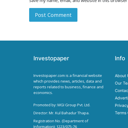
Save my name, email, and website in this browser
Investopaper
Info
Investopaper.com is a financial website
About 
which provides news, articles, data and
Our T
reports related to business, finance and
Contac
economics.
Advert
Promoted by: MGI Group Pvt. Ltd.
Privacy
Director: Mr. Kul Bahadur Thapa.
Terms 
Registration No. (Department of
Information): 1223/075-76