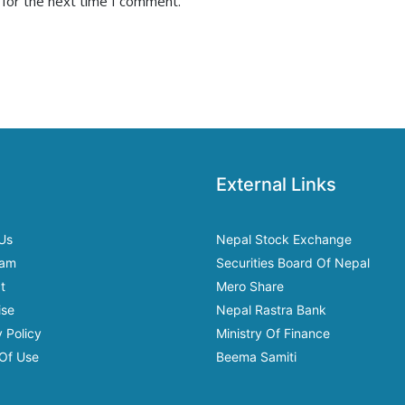
 for the next time I comment.
External Links
Us
Nepal Stock Exchange
eam
Securities Board Of Nepal
t
Mero Share
ise
Nepal Rastra Bank
 Policy
Ministry Of Finance
Of Use
Beema Samiti