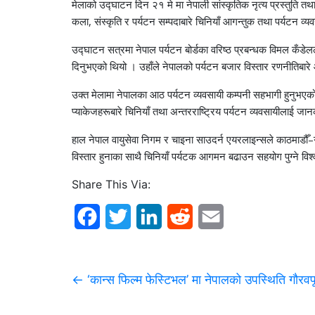
मेलाको उद्घाटन दिन २१ मे मा नेपाली सांस्कृतिक नृत्य प्रस्तुति तथ
कला, संस्कृति र पर्यटन सम्पदाबारे चिनियाँ आगन्तुक तथा पर्यटन 
उद्घाटन सत्रमा नेपाल पर्यटन बोर्डका वरिष्ठ प्रबन्धक विमल कँडेलले न
दिनुभएको थियो । उहाँले नेपालको पर्यटन बजार विस्तार रणनीति
उक्त मेलामा नेपालका आठ पर्यटन व्यवसायी कम्पनी सहभागी हुनुभएक
प्याकेजहरूबारे चिनियाँ तथा अन्तरराष्ट्रिय पर्यटन व्यवसायीलाई ज
हाल नेपाल वायुसेवा निगम र चाइना साउदर्न एयरलाइन्सले काठमाडौँ
विस्तार हुनाका साथै चिनियाँ पर्यटक आगमन बढाउन सहयोग पुग्ने विश
Share This Via:
F
T
L
R
E
a
w
i
e
m
c
i
n
d
a
←
‘कान्स फिल्म फेस्टिभल’ मा नेपालको उपस्थिति गौरवपूर
e
t
k
d
i