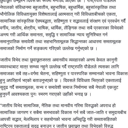
छुवाछूत उन्मूलन दिवस’का रूपमा मनाउँदै आएका छौँ । राष्ट्रपति पौडेलले
नेपालको संविधानमा बहुजातीय, बहुभाषिक, बहुधार्मिक, बहुसांस्कृतिक तथा
भौगोलिक विविधतायुक्त विशेषतालाई आत्मसात् गरी विविधताबीचको एकता,
सामाजिक सांस्कृतिक ऐक्यबद्धता, सहिष्णुता र सद्भावलाई संरक्षण एवं प्रवर्धन गर्दै
वर्गीय, जातीय, क्षेत्रीय, भाषिक, धार्मिक, लैङ्गिक तथा सबै प्रकारका विभेदको
अन्त्य गरी आर्थिक समानता, समृद्धि र सामाजिक न्याय सुनिश्चित गर्न
समानुपातिक समावेशी तथा सहभागितामूलक सिद्धान्तका आधारमा समतामूलक
समाजको निर्माण गर्ने सङ्कल्प गरिएको उल्लेख गर्नुभएको छ ।
जातीय विभेद तथा छुवाछूतजस्ता अमानवीय व्यवहारको अन्त्य केवल कानुनी
व्यवस्थाबाट मात्र सम्भव नहुने उल्लेख गर्दै राष्ट्रपति पौडेलले त्यसका लागि
समाजका सबै तह÷वर्गमा चेतना, सहिष्णुता र पारस्परिक सम्मानको भावना विकास
हुनु अपरिहार्य भएको बताउनुभएको छ । दिवसले विविधता भित्रको एकतालाई
सुदृढ गर्दै समतामूलक, सभ्य र समावेशी समाज निर्माणमा सबै नेपाली एकजुट
हुनुपर्ने आवश्यकता पुनः स्मरण गराएको उहाँको भनाइ छ ।
“जातीय विभेद सामाजिक, नैतिक तथा मानवीय गरिमा विरुद्धको अपराध हो
सामाजिक जागरण र सबैमा समभावको विकास गर्न सबै जात–जाति र समुदायबीच
आपसी सद्भाव, मेलमिलाप र सहयोगको भावना अभिवृद्धि गरी समतासहितको
राष्ट्रिय एकतालाई सुदृढ बनाउन र जातीय छुवाछूत तथा विभेदको विरुद्ध