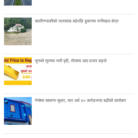
कालीगण्डकीको जलसतह बढेपछि डुबानमा रानीमहल क्षेत्र
सुनकाे मूल्यमा भारी वृद्दी, तोलामा आठ हजार बढ्याे
नेप्सेमा सामान्य सुधार, चार अर्ब ४० करोडभन्दा बढीको कारोबार