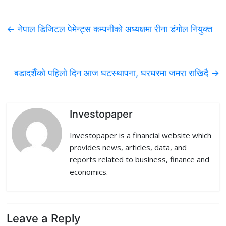
a
w
i
e
m
c
i
n
d
a
←
नेपाल डिजिटल पेमेन्ट्स कम्पनीको अध्यक्षमा रीना डंगोल नियुक्त
e
t
k
d
i
b
t
e
i
l
बडादशैँकाे पहिलाे दिन आज घटस्थापना, घरघरमा जमरा राखिदै
→
o
e
d
t
o
r
I
k
n
Investopaper
Investopaper is a financial website which
provides news, articles, data, and
reports related to business, finance and
economics.
Leave a Reply