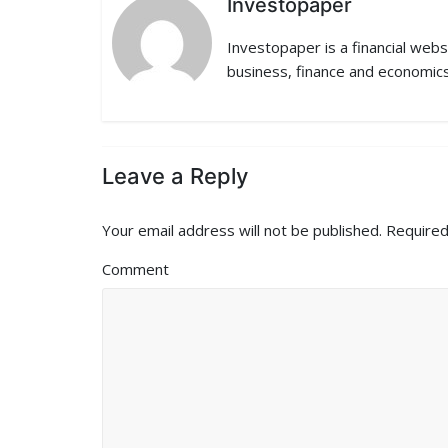
Investopaper
o
e
d
t
Investopaper is a financial webs
o
r
I
business, finance and economics
k
n
Leave a Reply
Your email address will not be published.
Required
Comment