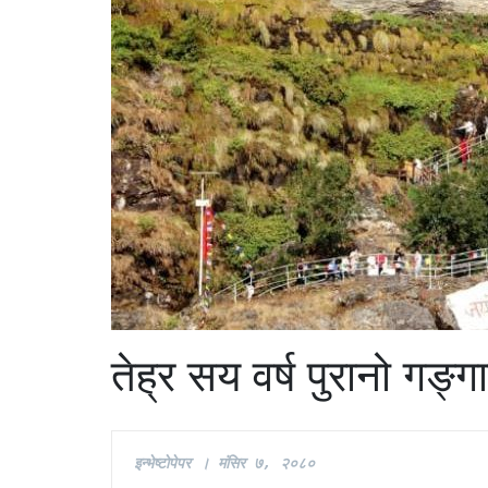
तेह्र सय वर्ष पुरानो गङ्ग
इ
न्भेष्टाेपेपर । मंसिर ७, २०८०