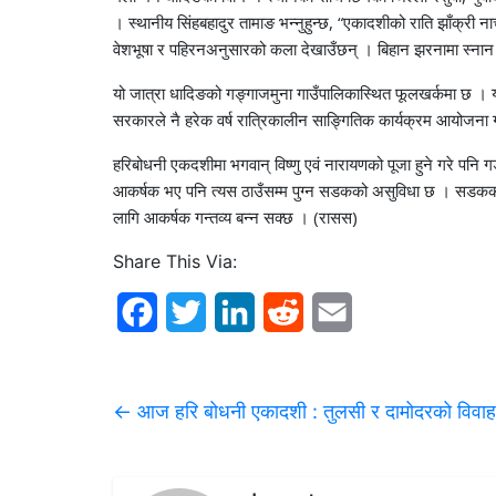
। स्थानीय सिंहबहादुर तामाङ भन्नुहुन्छ, “एकादशीको राति झाँक्र
वेशभूषा र पहिरनअनुसारको कला देखाउँछन् । बिहान झरनामा स्नान ग
यो जात्रा धादिङको गङ्गाजमुना गाउँपालिकास्थित फूलखर्कमा छ । यह
सरकारले नै हरेक वर्ष रात्रिकालीन साङ्गितिक कार्यक्रम आयोजना गर
हरिबोधनी एकदशीमा भगवान् विष्णु एवं नारायणको पूजा हुने गरे पनि गङ
आकर्षक भए पनि त्यस ठाउँसम्म पुग्न सडकको असुविधा छ । सडकको 
लागि आकर्षक गन्तव्य बन्न सक्छ । (रासस)
Share This Via:
F
T
L
R
E
a
w
i
e
m
c
i
n
d
a
←
आज हरि बोधनी एकादशी : तुलसी र दामोदरको विवाह ग
e
t
k
d
i
b
t
e
i
l