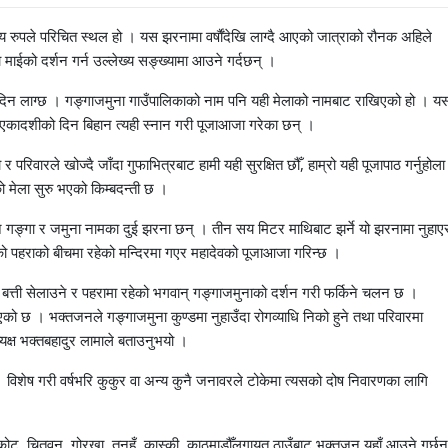
 रुपले परिचित स्थल हो । यस झरनामा वर्षाैंदेखि लाग्दै आएको जात्राको रौनक अहिले
ा माईको दर्शन गर्न उल्लेख्य सङ्ख्यामा आउने गर्दछन् ।
शीको दिन लाग्छ । गङ्गाजमुना गाउँपालिकाको नाम पनि यही मेलाको नामबाट राखिएको हो । य
 एकादशीको दिन बिहान त्यही स्नान गरी पूजाआजा गरेका छन् ।
 परिवारले खोज्दै जाँदा गुफाभित्रबाट हामी यही सुरक्षित छौँ, हाम्रो यही पूजापाठ गर्नुहोला
ो मेला सुरु भएको किम्बदन्ती छ ।
ने गङ्गा र जमुना नामका दुई झरना छन् । तीन सय मिटर माथिबाट झर्ने यो झरनामा नुहाए
को पहराको बीचमा रहेको मन्दिरमा गएर महादेवको पूजाआजा गरिन्छ ।
 बत्ती सेलाउने र पहरामा रहेको भगवान् गङ्गाजमुनाको दर्शन गरी फर्किने चलन छ ।
एको छ । भक्तजनले गङ्गाजमुना कुण्डमा नुहाउँदा रोगव्याधि निको हुने तथा परिवारमा
्यक्ष भक्तबहादुर लामाले बताउनुभयो ।
। विशेष गरी वर्षभरि कुकुर वा अन्य कुनै जनावरले टोकेमा त्यसको दोष निवारणका लागि
वाकोट, चितवन, गोरखा, तनहुँ, कास्की, काठमाडौँलगायत ठाउँबाट भक्तजन यहाँ आउने गर्छन्