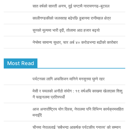
सात वर्षको सास्ती अन्त्य, दुई घण्टामै नारायणगढ–बुटवल
कालीगण्डकीको जलसतह बढेपछि डुबानमा रानीमहल क्षेत्र
सुनकाे मूल्यमा भारी वृद्दी, तोलामा आठ हजार बढ्याे
नेप्सेमा सामान्य सुधार, चार अर्ब ४० करोडभन्दा बढीको कारोबार
Most Read
पर्यटनका लागि अफसिजन मानिने मनसुनमा घुम्ने रहर
मेसी र यमलको अनौठो संयोग : १९ वर्षअघि काखमा खेलाएका शिशु
नै फाइनलमा प्रतिस्पर्धी
आज अन्तर्राष्ट्रिय योग दिवस, नेपालमा पनि विभिन्न कार्यक्रमसहित
मनाइँदै
चीनमा नेपाललाई ‘सबैभन्दा आकर्षक पर्यटकीय गन्तव्य’ को सम्मान