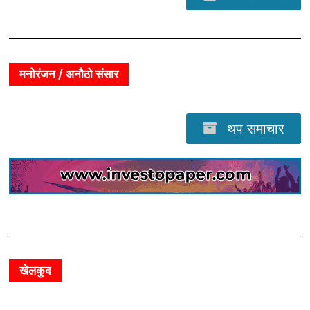
मनोरंजन / अनौठो संसार
थप समाचार
खेलकुद