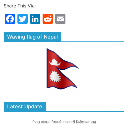
Share This Via:
F
T
L
R
E
a
w
i
e
m
Waving flag of Nepal
c
i
n
d
a
e
t
k
d
i
b
t
e
i
l
o
e
d
t
o
r
I
k
n
Latest Update
नेपाल आयल निगमको कार्यकारी निर्देशकमा साह