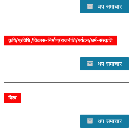
थप समाचार
कृषि/प्रविधि /विकास-निर्माण/राजनीति/पर्यटन/धर्म-संस्कृति
थप समाचार
विश्व
थप समाचार