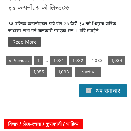
३६ कम्पनीहरु को लिस्टहरु
३६ पब्लिक कम्पनीहरुले यही पौष २५ देखी ३० गते भित्रमा वार्षिक
साधारण सभा गर्ने जानकारी गराएका छन । यदि तपाईंले...
Read More
…
« Previous
1
1,081
1,082
1,083
1,084
…
1,085
1,093
Next »
थप समाचार
विचार / लेख-रचना / कुराकानी / साहित्य