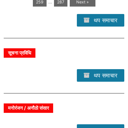
…
259
287
Next »
थप समाचार
सूचना प्रविधि
थप समाचार
मनोरंजन / अनौठो संसार