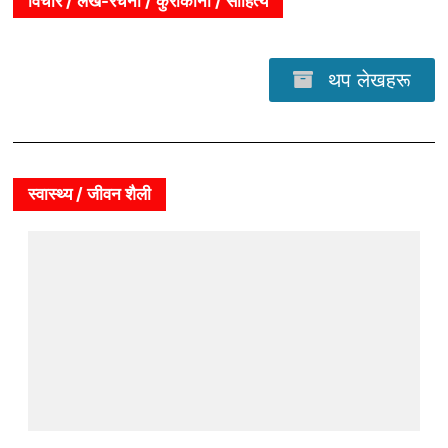
विचार / लेख-रचना / कुराकानी / साहित्य
थप लेखहरू
स्वास्थ्य / जीवन शैली