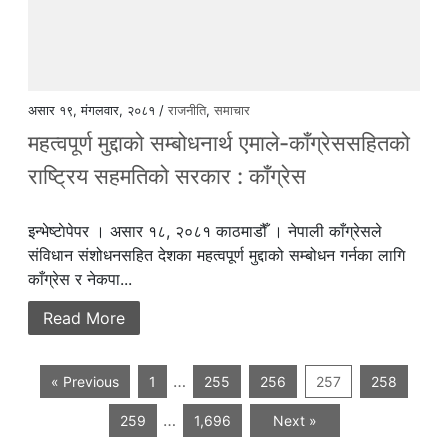
असार १९, मंगलवार, २०८१ /
राजनीति
,
समाचार
महत्वपूर्ण मुद्दाको सम्बोधनार्थ एमाले-काँग्रेससहितको
राष्ट्रिय सहमतिको सरकार : काँग्रेस
इन्भेष्टाेपेपर । असार १८, २०८१ काठमाडौँ । नेपाली काँग्रेसले
संविधान संशोधनसहित देशका महत्वपूर्ण मुद्दाको सम्बोधन गर्नका लागि
काँग्रेस र नेकपा...
Read More
…
« Previous
1
255
256
257
258
…
259
1,696
Next »