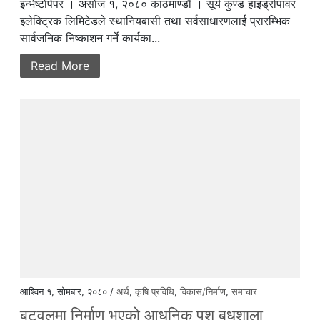
इन्भेष्टाेपेपर । असाेज १, २०८० काठमाण्डाैँ । सूर्य कुण्ड हाइड्रोपावर
इलेक्ट्रिक लिमिटेडले स्थानियबासी तथा सर्वसाधारणलाई प्रारम्भिक
सार्वजनिक निष्काशन गर्ने कार्यका...
Read More
आश्विन १, सोमबार, २०८० /
अर्थ
,
कृषि प्रविधि
,
विकास/निर्माण
,
समाचार
बुटवलमा निर्माण भएकाे आधुनिक पशु बधशाला