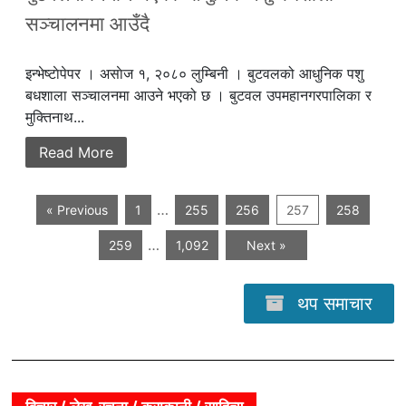
सञ्चालनमा आउँदै
इन्भेष्टाेपेपर । असाेज १, २०८० लुम्बिनी । बुटवलको आधुनिक पशु
बधशाला सञ्चालनमा आउने भएको छ । बुटवल उपमहानगरपालिका र
मुक्तिनाथ...
Read More
…
« Previous
1
255
256
257
258
…
259
1,092
Next »
थप समाचार