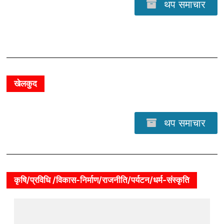
थप समाचार
खेलकुद
थप समाचार
कृषि/प्रविधि /विकास-निर्माण/राजनीति/पर्यटन/धर्म-संस्कृति