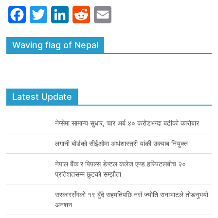
F
T
L
R
E
a
w
i
e
m
Waving flag of Nepal
c
i
n
d
a
e
t
k
d
i
b
t
e
i
l
Latest Update
o
e
d
t
o
r
I
नेप्सेमा सामान्य सुधार, चार अर्ब ४० करोडभन्दा बढीको कारोबार
k
n
लगानी बोर्डको सीईओमा अर्थशास्त्री यांकी उक्याब नियुक्त
नेपाल बैंक र पिपल्स डेन्टल कलेज एण्ड हस्पिटलबीच २०
प्रतिशतसम्म छुटकाे सम्झाैता
सरकारसँगको १९ बुँदे सहमतिपछि नर्स ज्योति रानाभाटले तोडनुभयाे
अनशन