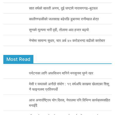
k
n
सात वर्षको सास्ती अन्त्य, दुई घण्टामै नारायणगढ–बुटवल
कालीगण्डकीको जलसतह बढेपछि डुबानमा रानीमहल क्षेत्र
सुनकाे मूल्यमा भारी वृद्दी, तोलामा आठ हजार बढ्याे
नेप्सेमा सामान्य सुधार, चार अर्ब ४० करोडभन्दा बढीको कारोबार
Most Read
पर्यटनका लागि अफसिजन मानिने मनसुनमा घुम्ने रहर
मेसी र यमलको अनौठो संयोग : १९ वर्षअघि काखमा खेलाएका शिशु
नै फाइनलमा प्रतिस्पर्धी
आज अन्तर्राष्ट्रिय योग दिवस, नेपालमा पनि विभिन्न कार्यक्रमसहित
मनाइँदै