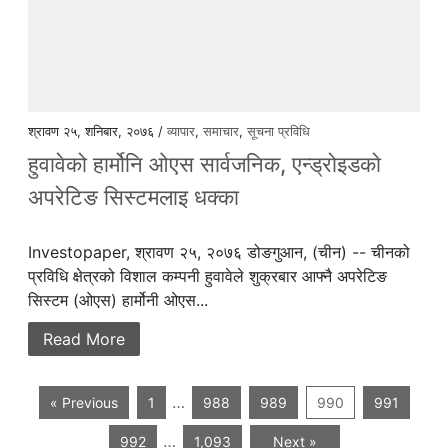
श्रावण २५, शनिबार, २०७६ /
व्यापार
,
समाचार
,
सूचना प्रविधि
हुवावेको हार्मोनि ओएस सार्वजनिक, एन्ड्रोइडकाे
अपरेटिङ सिस्टमलाइ धक्का
Investopaper, श्रावण २५, २०७६ डोङगुआन, (चीन) -- चीनको
प्रविधि क्षेत्रको विशाल कम्पनी हुवावेले शुक्रबार आफ्नै अपरेटिङ
सिस्टम (ओएस) हार्मोनी ओएस...
Read More
…
« Previous
1
988
989
990
991
…
992
1,093
Next »