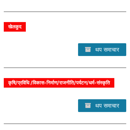
खेलकुद
थप समाचार
कृषि/प्रविधि /विकास-निर्माण/राजनीति/पर्यटन/धर्म-संस्कृति
थप समाचार