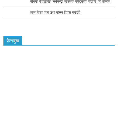
चीनमा नेपाललाई ‘सबैभन्दा आकर्षक पर्यटकीय गन्तव्य’ को सम्मान
आज विश्व जल तथा मौसम दिवस मनाइँदै
फेसबुक