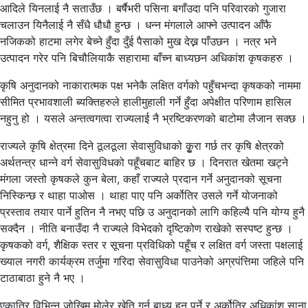
आदिले यिनलाई नै सताउँछ । बर्षैभरी पसिना बगाँउदा पनि परिवारको गुजारा
चलाउन यिनैलाई नै सँधै धौधौ हुन्छ । धन्न मंगलाले आफ्ने उत्पादन आँफै
नजिकको हाटमा लगेर बेच्ने हुँदा दुँई पैसाको मुख देख्न पाँउछन । नत्र भने
उत्पादन गरेर पनि बिचौलियाकै सहारामा बाँच्न बाध्यछन अधिकांश कृषकहरु ।
कृषि अनुदानको नाकारात्मक पक्ष भनेकै लक्षित वर्गको पहुँचभन्दा कृषकको नाममा
सीमित प्रभावशाली ब्यक्तिहरुले हालीमुहाली गर्ने हुँदा अपेक्षीत परिणाम हासिल
नहुनु हो । यसले अन्तत्वगत्वा राज्यलाई नै भ्रष्टिकरणको बाटोमा लैजान सक्छ ।
राज्यले कृषि क्षेत्रमा दिने ठूलठूला सेवासुविधाको कृुरा गर्छ तर कृषि क्षेत्रको
अर्थतन्त्र धान्ने वर्ग सेवासुविधको पहूँचबाट बाहिर छ । दिनरात खेतमा खट्ने
मंगला जस्तो कृषकले कुन बेला, कहाँ राज्यले प्रदान गर्ने अनुदानको सूचना
निस्किन्छ र थाहा पाओस । थाहा पाए पनि अर्कोतिर उसले गर्ने योजनाको
प्रस्ताव तयार पार्ने हुतिन नै नभए पछि उ अनुदानको लागि कहिल्यै पनि योग्य हुनै
सक्दैन । नीति बनाउँदा नै राज्यले विभेदको दृष्टिकोण राखेको सस्पष्ट हुन्छ ।
कृषकको वर्ग, शैक्षिक स्तर र सूचना प्रविधिको पहूँच र लक्षित वर्ग जस्ता पक्षलाई
ख्याल नगरी कार्यक्रम तर्जुमा गरिदा सेवासुविधा पाउनेको अग्रपंत्तिमा जहिले पनि
टाठाबाठा हुने नै भए ।
एकातिर विभिन्न जोखिम मोलेर खेति गर्न बाध्य हुनु पर्ने र अर्कोतिर अधिकांश साना