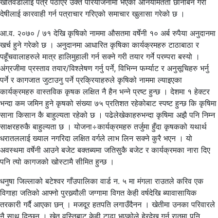
खतिवडालाई पत्र पठाएर उक्त परियोजनामा भएको अनियमितता छानबिन गरी
देषीलाई कारवाही गर्न पत्राचार गरिएको समाचार खुलासा गरेको छ ।
आ.व. २०७० / ७१ देखि कृषिको नाममा औसतमा वर्षेनी १० अर्ब रुपैया अनुदानमा
खर्च हुने गरेको छ । अनुदानमा आधारित कृषिका कार्यक्रमहरु टाठाबाठा र
पहूँचवालाहरुले मात्र हालिमुहाली गर्न सक्ने गरी तयार गर्ने परम्परा बस्यो ।
अंग्रजीमा प्रस्ताव तयार/विश्लेषण गर्नु पर्ने, विभिन्न फर्म्याट र अनुसूचिहरु भर्नु
पर्ने र कागजात जुटाउनु पर्ने प्रक्रियाहरुले कृषिको नाममा ल्याइएका
कार्यक्रमहरु वास्तविक कृषक लक्षित नै हैन भन्ने प्रष्ट हुन्छ । देशमा १ हेक्टर
भन्दा कम जमिन हुने कृषको संख्या ७५ प्रतिशत रहेकोबाट स्पष्ट हुन्छ कि कृषिमा
साना किसान कै बाहुल्यता रहेको छ । पढेलेखेकाहरुभन्दा कृषिमा अझै पनि निम्न
साक्षरहरुकै बाहुल्यता छ । योजना÷कार्यक्रमहरु तर्जुमा हुँदा कृषकको यथार्थ
धरातललाई ख्याल नगरिदा लक्षित वर्गले लाभ लिन सक्ने कुरै भएन । यो
अवस्थमा वर्षेनी आउने बजेट बक्तब्यमा जतिसुकै बजेट र कार्यक्रमका नारा दिए
पनि त्यो कागजको खोस्टामै सीमित हुन्छ ।
धनुषा जिल्लाको बटेश्वर गाँउपालिका वार्ड न. ५ मा मंगला राउतले करिव एक
विगाहा जतिको आफ्नो पुरख्र्यौली जग्गामा विगत केही वर्षदेखि ब्यावासायिक
तरकारी गर्दै आएका छन् । मजदूर हतपति लगाउँदैनन । खेतीमा उनका परिवारले
नै साथ दिन्छन । खेत वस्तिबाट केही टाढा भएकोले हेरदेख गर्न रातमा पनि