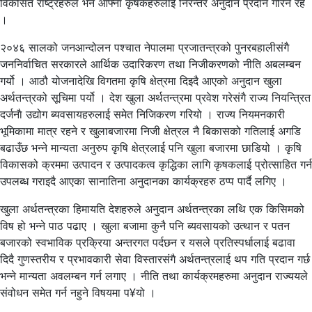
विकसित राष्ट्रहरुले भने आफ्ना कृषकहरुलाई निरन्तर अनुदान प्रदान गरिनै रहे
।
२०४६ सालको जनआन्दोलन पश्चात नेपालमा प्रजातन्त्रको पुनरबहालीसंगै
जननिर्वाचित सरकारले आर्थिक उदारिकरण तथा निजीकरणको नीति अबलम्बन
गर्यो । आठौ योजनादेखि विगतमा कृषि क्षेत्रमा दिइदै आएको अनुदान खुला
अर्थतन्त्रको सूचिमा पर्यो । देश खुला अर्थतन्त्रमा प्रवेश गरेसंगै राज्य नियन्त्रित
दर्जनाै उद्योग ब्यवसायहरुलाई समेत निजिकरण गरियो । राज्य नियमनकारी
भूमिकामा मात्र रहने र खुलाबजारमा निजी क्षेत्रल नै बिकासको गतिलाई अगडि
बढाउँछ भन्ने मान्यता अनुरुप कृषि क्षेत्रलाई पनि खुला बजारमा छाडियो । कृषि
विकासको क्रममा उत्पादन र उत्पादकत्व कृद्धिका लागि कृषकलाई प्रोत्साहित गर्न
उपलब्ध गराइदै आएका सानातिना अनुदानका कार्यक्रहरु ठप्प पार्दै लगिए ।
खुला अर्थतन्त्रका हिमायति देशहरुले अनुदान अर्थतन्त्रका लथि एक किसिमको
विष हो भन्ने पाठ पढाए । खुला बजामा कुनै पनि ब्यवसायको उत्थान र पतन
बजारको स्वभाविक प्रक्रिया अन्तरगत पर्दछन र यसले प्रतिस्पर्धालाई बढावा
दिदै गुणस्तरीय र प्रभावकारी सेवा विस्तारसंगै अर्थतन्त्रलाई थप गति प्रदान गर्छ
भन्ने मान्यता अवलम्बन गर्न लगाए । नीति तथा कार्यक्रमहरुमा अनुदान राज्ययले
संवोधन समेत गर्न नहुने विषयमा प¥यो ।