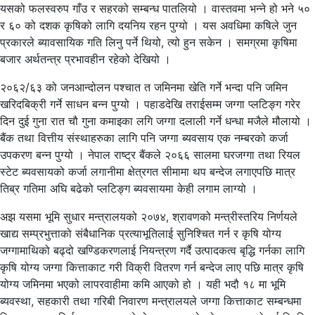
यसको फलस्वरुप गाँउ र सहरको सम्बन्ध पातलियो । वास्तवमा भन्ने हो भने ५०
र ६० को दशक कृषिको लागि दयनिय रहन पुग्यो । यस अवधिमा कषिले जुन
प्रकारले ब्यावसायिक गति लिनु पर्ने थियो, त्यो हुन सकेन । समग्रमा कृषिमा
बजार अर्थतन्त्र प्रभावहीन रहेको देखियो ।
२०६२/६३ को जनआन्दोलन पश्चात त जमिनमा खेति गर्ने भन्दा पनि जमिन
खरिदबिक्री गर्ने साधन बन्न पुग्यो । पहाडदेखि तराईसम्म जग्गा प्लटिङ्ग गरेर
दिन दुई गुना रात चौ गुना कमाइका लगि जग्गा दलाली गर्ने धन्धा मजैले मौलायो ।
बैंक तथा वित्तीय संस्थाहरुका लागि पनि जग्गा ब्यवसाय एक नम्बरको कर्जा
उपकरण बन्न पुग्यो । नेपाल राष्ट्र बैंकले २०६६ सालमा घरजग्गा तथा रियल
स्टेट ब्यवसायको कर्जा लगानीमा क्षेत्रगत सीमामा थप बन्देज लगाएपछि मात्र
तिब्र गतिमा अघि बढेको प्लटिङ्ग ब्यवसायमा केही लगाम लाग्यो ।
अझ यसमा भूमि सुधार मन्त्रालयको २०७४, श्रावणको मन्त्रीस्तरिय निर्णयले
खाद्य सम्प्रभुत्ताको संबैधानिक प्रत्याभूतिलाई सुनिश्चित गर्न र कृषि योग्य
जग्गामाथिको बढ्दो खण्डिकरणलाई नियन्त्रण गर्दै उत्पादकत्व बृद्धि गर्नका लागि
कृषि योग्य जग्गा कित्ताकाट गरी विक्री वितरण गर्न बन्देज लाए पछि मात्र कृषि
योग्य जमिनमा भएको लापरवाहीमा कमि आएको हो । यही भदौ १८ मा भूमि
ब्यवस्था, सहकारी तथा गरिबी निवारण मन्त्रालयले जग्गा कित्ताकाट सम्बन्धमा