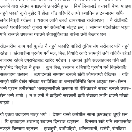
उनको वास खेतमा बनाइएको छाप्रोमै हुन्छ । बिचौलियालाई तरकारी बेच्दा फाइदा
नहुने भएको कुरो बुझेर नै होला गाँउ वरिपरि लाग्ने स्थानिय हाटबजारमा आँफै
लगेर बिक्री गर्दछन । यसका लागि उनले टायरगाडा राखेकाछन् । यै खेतीबाटै
उनले घरपरिवारको गुजारा गर्न सकेकोमा संतुष्ट छन् । सामान्य पढेलेखेका भएता
पनि राज्यले उपलब्ध गराउने सेवासुविधाका बारेमा उनी बेखवर छन ।
खेतबारीमा काम गर्दा फुर्सत नै नहुने भएपछि बाहिरी दुनियासंग सरोकार पनि नहुने
रहेछ । खेतबारीमा प्रयोग गर्ने मल, बिउ, विषादि आदि सामग्री उनी नजिकै रहेको
बजारमा रहेको एग्राभेटबाट खरिद गर्दछन । उनको कृषि सल्लाहकार पनि उही
एग्रोभेट बिक्रेता नै हुन्छ । कुन बिउ, रसायन र बिषादि प्रयोग गर्ने बिक्रेताकै
सल्लाहमा चल्छन । उत्पादनको समयमा उनको खेती लोभलाग्दो देखिन्छ । यति
राम्रो खेति देखेर गाँउका प्राविधिक वा जनप्रतिनिधि भेट्न आएका छन÷छैनन
भन्ने प्रश्न उनीसंगको भलाकुसारीको क्रममा यो पंत्तिकारले राख्दा उनको उत्तर–
छैन भन्ने आयो । न त उनी नै कहिल्यै सरकारी कृषि सेवाका लागि धाउने गरेको
पाइयो ।
यो एउटा उदाहरण मात्र भयो । देशमा यस्तै कर्मशील साना कृषकहरु थुप्रै छन
। यि कृषकहरु अरुलाई ख्वाउन दिनरात खट्छन । दिनरात खटे पनि लागतसमेत
नउठ्ने चिन्तामा रहन्छन । हाबाहुरी, बाढीपहिरो, असिनापानी, खडेरी, रोगकिरा