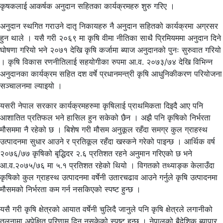
कृषकलाई आकर्षक अनुदान सहितका कार्यक्रमहरु शुरु गरिए ।
अनुदान स्थगित गराउने दातृ निकायहरु नै अनुदान सहितको कार्यक्रमा अग्रसर
हुन थाले । यसै गरी २०६९ मा कृषि वीमा नीतिका साथै प्रिमियममा अनुदान दिने
घोषणा गरियो भने २०७१ देखि कृषि कर्जामा ब्याज अनुदानको पुनः सुरुवात गरियो
। कृषि विकास रणनीतिलाई सहयोगीका रुपमा आ.व. २०७३/७४ देखि विभिन्न
अनुदानका कार्यक्रम सहित दश वर्षे प्रधानमन्त्री कृषि आधुनिकीकरण परियोजना
सञ्चालनमा ल्याइयो ।
यसरी नेपाल सरकार कार्यक्रमहरुमा कृषिलाई प्राथमिकता दिइदै आए पनि
आशातित प्रतिफल भने हासिल हुन सकेको छैन । अझै पनि कृषिको निर्भरता
मौसममा नै रहेको छ । बिशेष गरी मौसम अनुकूल रहँदा समग्र कुल ग्राहस्थ
उत्पादनमा सुधार आउने र प्रतिकूल रहँदा खस्कने गरेको पाइन्छ । आर्थिक वर्ष
२०७६/७७ कृषिको बृद्धिदर २.६ प्रतिशत रहने अनुमान गरिएको छ भने
आ.व.२०७५/७६ मा ५.१ प्रतिशत रहेको थियो । विगतको तथ्याङ्क केलाउँदा
कृषिको कुल ग्राहस्थ उत्पादनमा वर्षेनी उतारचढाव आउने गर्नुले कृषि उत्पादनमा
मौसमको निर्भरता कम गर्न नसकिएको स्पष्ट हुन्छ ।
यसै गरी कृषि क्षेत्रको आयात वर्षेनी चुलिदै जानुले पनि कृषि क्षेत्रले लगानीको
तुलनामा अपेक्षित परिणाम दिन नसकेको स्पष्ट हुन्छ । नेपालको बैदेशिक ब्यापार