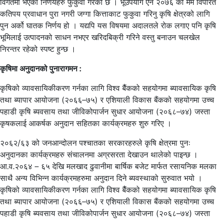
विगतमा भएका निर्णयहरु फुकुवा गरेको छ । भूउपयोग ऐन २०७६ को मर्म विपरित
कतिपय प्रवाधान पुरा नगरी जग्गा कित्ताकाट फुकुवा गरिनु कृषि क्षेत्रको लागि
पुन अर्को घातक निर्णय हो । यद्यपि यस विषयमा अदालतले रोक लगाए पनि कृषि
भूमिलाई उत्पादनको साधन नभएर खरिदबिक्री गरिने वस्तु बनाउन चलखेल
निरन्तर रहेको स्पष्ट हुन्छ ।
कृषिमा अनुदानको पुनारागमन :
कृषिको व्यावसायिकीकरण गर्नका लागि विश्व बैैंकको सहयोगमा ब्यावसायिक कृषि
तथा ब्यापार आयोजना (२०६६–७५) र एशियाली विकास बैंकको सहयोगमा उच्च
पहाडी कृषि ब्यवसाय तथा जीविकोपार्जन सुधार आयोजना (२०६८–७४) जस्ता
कृषकलाई आकर्षक अनुदान सहितका कार्यक्रमहरु शुरु गरिए ।
२०६२/६३ को जनआन्दोलन पश्चातका सरकारहरुले कृषि क्षेत्रमा पुनः
अनुदानका कार्यक्रमहरु संचालनमा अग्रसरता देखाउन थालेको पाइन्छ ।
आ.व.२०६४ – ६५ देखि मलखाद ढुवानीमा बार्षिक बजेट मार्फत रसायनिक मलका
साथै अन्य विभिन्न कार्यक्रमहरुमा अनुदान दिने ब्यवस्थाको सुरुवात भयो ।
कृषिको व्यावसायिकीकरण गर्नका लागि विश्व बैैंकको सहयोगमा ब्यावसायिक कृषि
तथा ब्यापार आयोजना (२०६६–७५) र एशियाली विकास बैंकको सहयोगमा उच्च
पहाडी कृषि ब्यवसाय तथा जीविकोपार्जन सुधार आयोजना (२०६८–७४) जस्ता