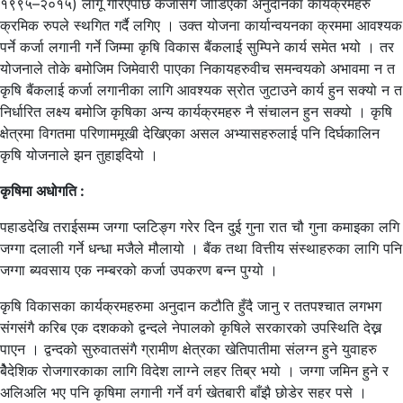
१९९५–२०१५) लागू गरिएपछि कर्जासंग जोडिएको अनुदानका कार्यक्रमहरु
क्रमिक रुपले स्थगित गर्दै लगिए । उक्त योजना कार्यान्वयनका क्रममा आवश्यक
पर्ने कर्जा लगानी गर्ने जिम्मा कृषि विकास बैंकलाई सुम्पिने कार्य समेत भयो । तर
योजनाले तोके बमोजिम जिमेवारी पाएका निकायहरुवीच समन्वयको अभावमा न त
कृषि बैंकलाई कर्जा लगानीका लागि आवश्यक स्रोत जुटाउने कार्य हुन सक्यो न त
निर्धारित लक्ष्य बमोजि कृषिका अन्य कार्यक्रमहरु नै संचालन हुन सक्यो । कृषि
क्षेत्रमा विगतमा परिणाममूखी देखिएका असल अभ्यासहरुलाई पनि दिर्घकालिन
कृषि योजनाले झन तुहाइदियो ।
कृषिमा अधोगति :
पहाडदेखि तराईसम्म जग्गा प्लटिङ्ग गरेर दिन दुई गुना रात चौ गुना कमाइका लगि
जग्गा दलाली गर्ने धन्धा मजैले मौलायो । बैंक तथा वित्तीय संस्थाहरुका लागि पनि
जग्गा ब्यवसाय एक नम्बरको कर्जा उपकरण बन्न पुग्यो ।
कृषि विकासका कार्यक्रमहरुमा अनुदान कटौति हुँदै जानु र ततपश्चात लगभग
संगसंगै करिब एक दशकको द्वन्दले नेपालको कृषिले सरकारको उपस्थिति देख्न
पाएन । द्वन्दको सुरुवातसंगै ग्रामीण क्षेत्रका खेतिपातीमा संलग्न हुने युवाहरु
बैेदेशिक रोजगारकाका लागि विदेश लाग्ने लहर तिब्र भयो । जग्गा जमिन हुने र
अलिअलि भए पनि कृषिमा लगानी गर्ने वर्ग खेतबारी बाँझै छोडेर सहर पसे ।