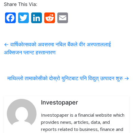
Share This Via:
F
T
L
R
E
a
w
i
e
m
c
i
n
d
a
←
वार्षिकोत्सवको अवसरमा नबिल बैंकले वीर अस्पताललाई
e
t
k
d
i
अक्सिजन प्लान्ट हस्तान्तरण
b
t
e
i
l
o
e
d
t
माथिल्लो तामाकोसीको दोस्रो युनिटबाट पनि विद्युत् उत्पादन शुरु
→
o
r
I
k
n
Investopaper
Investopaper is a financial website which
provides news, articles, data, and
reports related to business, finance and