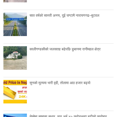
सात वर्षको सास्ती अन्त्य, दुई घण्टामै नारायणगढ–बुटवल
कालीगण्डकीको जलसतह बढेपछि डुबानमा रानीमहल क्षेत्र
सुनकाे मूल्यमा भारी वृद्दी, तोलामा आठ हजार बढ्याे
नेप्सेमा सामान्य सुधार, चार अर्ब ४० करोडभन्दा बढीको कारोबार