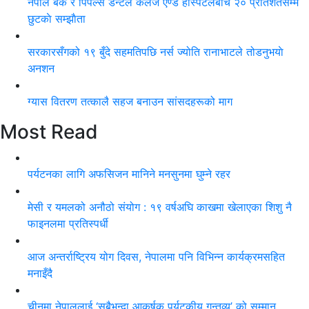
नेपाल बैंक र पिपल्स डेन्टल कलेज एण्ड हस्पिटलबीच २० प्रतिशतसम्म
छुटकाे सम्झाैता
सरकारसँगको १९ बुँदे सहमतिपछि नर्स ज्योति रानाभाटले तोडनुभयाे
अनशन
ग्यास वितरण तत्कालै सहज बनाउन सांसदहरूको माग
Most Read
पर्यटनका लागि अफसिजन मानिने मनसुनमा घुम्ने रहर
मेसी र यमलको अनौठो संयोग : १९ वर्षअघि काखमा खेलाएका शिशु नै
फाइनलमा प्रतिस्पर्धी
आज अन्तर्राष्ट्रिय योग दिवस, नेपालमा पनि विभिन्न कार्यक्रमसहित
मनाइँदै
चीनमा नेपाललाई ‘सबैभन्दा आकर्षक पर्यटकीय गन्तव्य’ को सम्मान