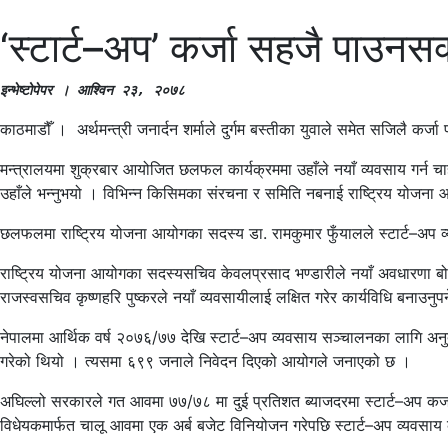
‘स्टार्ट–अप’ कर्जा सहजै पाउनसक्
इन्भेष्टोपेपर । आश्विन २३, २०७८
काठमाडौँ । अर्थमन्त्री जनार्दन शर्माले दुर्गम बस्तीका युवाले समेत सजिलै कर्
मन्त्रालयमा शुक्रबार आयोजित छलफल कार्यक्रममा उहाँले नयाँ व्यवसाय गर्न चाह
उहाँले भन्नुभयो । विभिन्न किसिमका संरचना र समिति नबनाई राष्ट्रिय योजना आ
छलफलमा राष्ट्रिय योजना आयोगका सदस्य डा. रामकुमार फुँयालले स्टार्ट–अप व्य
राष्ट्रिय योजना आयोगका सदस्यसचिव केवलप्रसाद भण्डारीले नयाँ अवधारणा बोक
राजस्वसचिव कृष्णहरि पुष्करले नयाँ व्यवसायीलाई लक्षित गरेर कार्यविधि बनाउनुपर्
नेपालमा आर्थिक वर्ष २०७६/७७ देखि स्टार्ट–अप व्यवसाय सञ्चालनका लागि अन
गरेको थियो । त्यसमा ६९९ जनाले निवेदन दिएको आयोगले जनाएको छ ।
अघिल्लो सरकारले गत आवमा ७७/७८ मा दुई प्रतिशत ब्याजदरमा स्टार्ट–अप कर्
विधेयकमार्फत चालू आवमा एक अर्ब बजेट विनियोजन गरेपछि स्टार्ट–अप व्यवसाय क