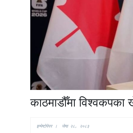
काठमाडौँमा विश्वकपका खेल
इन्भेष्टाेपेपर ।  जेष्ठ २८
, २०८३