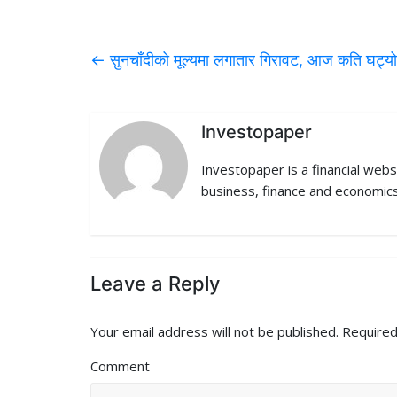
a
w
i
e
m
c
i
n
d
a
←
सुनचाँदीको मूल्यमा लगातार गिरावट, आज कति घट्यो
e
t
k
d
i
b
t
e
i
l
Investopaper
o
e
d
t
Investopaper is a financial webs
o
r
I
business, finance and economics
k
n
Leave a Reply
Your email address will not be published.
Required
Comment