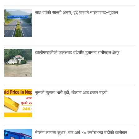
सात वर्षको सास्ती अन्त्य, दुई घण्टामै नारायणगढ–बुटवल
कालीगण्डकीको जलसतह बढेपछि डुबानमा रानीमहल क्षेत्र
सुनकाे मूल्यमा भारी वृद्दी, तोलामा आठ हजार बढ्याे
नेप्सेमा सामान्य सुधार, चार अर्ब ४० करोडभन्दा बढीको कारोबार