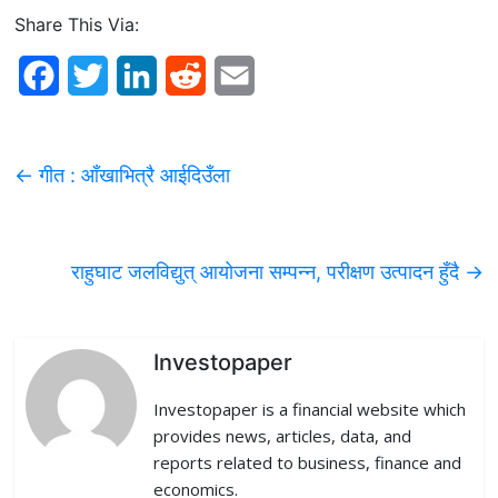
Share This Via:
F
T
L
R
E
a
w
i
e
m
c
i
n
d
a
←
गीत : आँखाभित्रै आईदिउँला
e
t
k
d
i
b
t
e
i
l
राहुघाट जलविद्युत् आयोजना सम्पन्न, परीक्षण उत्पादन हुँदै
→
o
e
d
t
o
r
I
k
n
Investopaper
Investopaper is a financial website which
provides news, articles, data, and
reports related to business, finance and
economics.