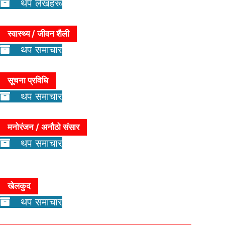
थप लेखहरू
स्वास्थ्य / जीवन शैली
थप समाचार
सूचना प्रविधि
थप समाचार
मनोरंजन / अनौठो संसार
थप समाचार
खेलकुद
थप समाचार