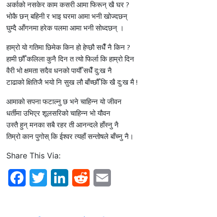
अर्काको नसकेर काम कसरी आमा फिरून् खै घर ?
भोकै छन् बहिनी र भाइ घरमा आमा भनी खोज्दछन्
घुम्दै आँगनमा हरेक पलमा आमा भनी सोध्दछन् ।
हाम्रो यो गतिमा छिमेक किन हो हेप्छौ सधैँ नै किन ?
हामी छौँ कलिला कुनै दिन त त्यो फिर्ला कि हाम्रो दिन
वैरी भो क्षमता सदैव धनको पायौँ सधैँ दु:ख नै
टाढाको क्षितिजै भयो नि सुख लौ बाँच्छौँ कि खै दु:ख मै !
आमाको सपना फटाल्नु छ भने चाहिन्न यो जीवन
धर्तीमा उभिएर शूलसरिको चाहिन्न भो यौवन
उस्तै हुन् मनका सबै रहर ती आनन्दले हाँस्नु नै
तिम्रो कान पुगोस् कि ईश्वर त्यहाँ सन्तोषले बाँच्नु नै।
Share This Via:
F
T
L
R
E
a
w
i
e
m
c
i
n
d
a