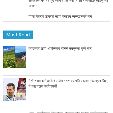
सरकारसँगको १९ बुँदे सहमतिपछि नर्स ज्योति रानाभाटले तोडनुभयाे
अनशन
ग्यास वितरण तत्कालै सहज बनाउन सांसदहरूको माग
Most Read
पर्यटनका लागि अफसिजन मानिने मनसुनमा घुम्ने रहर
मेसी र यमलको अनौठो संयोग : १९ वर्षअघि काखमा खेलाएका शिशु
नै फाइनलमा प्रतिस्पर्धी