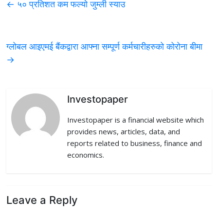
←
५० प्रतिशत कम फल्यो जुम्ली स्याउ
e
t
k
d
i
b
t
e
i
l
ग्लोबल आइएमई बैंकद्वारा आफ्ना सम्पूर्ण कर्मचारीहरुको कोरोना बीमा
o
e
d
t
→
o
r
I
k
n
Investopaper
Investopaper is a financial website which
provides news, articles, data, and
reports related to business, finance and
economics.
Leave a Reply