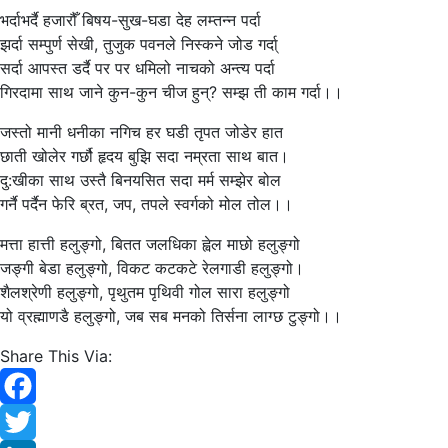
भर्दाभर्दै हजारौँ बिषय-सुख-घडा देह लम्तन्न पर्दा
झर्दा सम्पुर्ण सेखी, तुजुक पवनले निस्कने जोड गर्दा्
सर्दा आपस्त डर्दै पर पर धमिलो नाचको अन्त्य पर्दा
गिरदामा साथ जाने कुन-कुन चीज हुन्? सम्झ ती काम गर्दा।।
जस्तो मानी धनीका नगिच हर घडी तृपत जोडेर हात
छाती खोलेर गर्छौ हृदय बुझि सदा नम्रता साथ बात।
दु:खीका साथ उस्तै बिनयसित सदा मर्म सम्झेर बोल
गर्नै पर्दैन फेरि ब्रत, जप, तपले स्वर्गको मोल तोल।।
मत्ता हात्ती हलुङ्गो, बितत जलधिका ह्वेल माछो हलुङ्गो
जङ्गी बेडा हलुङ्गो, विकट कटकटे रेलगाडी हलुङ्गो।
शैलश्रेणी हलुङ्गो, पृथुतम पृथिवी गोल सारा हलुङ्गो
यो व्रह्माणडै हलुङ्गो, जब सब मनको तिर्सना लाग्छ टुङ्गो।।
Share This Via:
Facebook