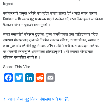
दिनुभयो ।
कार्यक्रमकी प्रमुख अतिथि एवं प्रदेश सांसद शारदा देवी थापाले स्वस्थ समाज
निर्माणका लागि स्वस्थ मुटु आवश्यक भएको उल्लेख गर्दै यस्ता दिवसहरूले जनचेतना
फैलाउन योगदान पुर्‍याउने बताउनुभयो ।
त्यस्तै समाजसेवी सीताराम ढुङ्गेल, गुञ्ज कार्की गोपाल तथा प्रतिष्ठानका वरिष्ठ
उपाध्यक्ष भोजप्रसाद फुयालले नियमित स्वास्थ्य परीक्षण, स्वस्थ भोजन, व्यायाम र
तनावमुक्त जीवनशैलीले मुटु रोगबाट जोगिन सकिने भन्दै यस्ता कार्यक्रमलाई थप
प्रभावकारी बनाउनुपर्ने आवश्यकता औंल्याउनुभयो । याे समाचार गाेरखापत्र
दैनिकमा प्रकाशित भएकाे छ ।
Share This Via:
F
T
L
R
E
a
w
i
e
m
c
i
n
d
a
←
आज विश्व मुटु दिवस नेपालमा पनि मनाइँदै
e
t
k
d
i