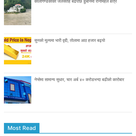
कालीगण्डकीको जलसतह बढेपछि डुबानमा रानीमहल क्षेत्र
सुनकाे मूल्यमा भारी वृद्दी, तोलामा आठ हजार बढ्याे
नेप्सेमा सामान्य सुधार, चार अर्ब ४० करोडभन्दा बढीको कारोबार
Most Read