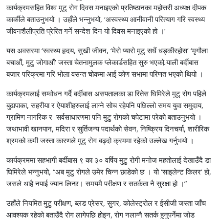
कार्यक्रमसहित विश्व मुटु रोग दिवस मनाइएको प्रतिष्ठानका महोत्तरी अध्यक्ष दीपक
कार्कीले बताउनुभयो । उहाँले भन्नुभयो, ‘अस्वस्थ्य आनीवानी परित्याग गरि स्वस्थ्य
जीवनशैलीप्रति प्रेरित गर्ने सन्देश दिन यो दिवस मनाइएको हो ।’
यस अवसरमा ‘स्वस्थ्य हृदय, सुखी जीवन, ‘मेरो प्यारो मुटु सधैं धड्कीरहोस’ ‘मृगौला
बचाऔं, मुटु जोगाऔं’ जस्ता चेतनामुलक प्लेकार्डसहित सुरु भएको र्‍याली बर्दीबास
बजार परिक्रमा गरि भोला वसन्त चोकमा आई कोण सभामा परिणत भएको थियो ।
कार्यक्रमलाई सम्वोधन गर्दै बर्दीबास असपतालका डा रितेस घिमिरेले मुटु रोग पहिले
बुढापाका, सहरीया र ऐयाशीहरुलाई लाग्ने सोच रहेपनि पछिल्लो समय युवा समुदाय,
ग्रामिण नागरिक र सर्वसाधारणमा पनि मुटु रोगको चपेटामा परेको बताउनुभयो ।
जथाभावी खानपान, मदिरा र सुर्तिजन्य पदार्थको सेवन, निष्क्रिय दिनचर्या, शारीरिक
श्रमको कमी जस्ता कारणले मुटु रोग बढ्दो क्रममा रहेको उल्लेख गर्नुभयो ।
कार्यक्रममा सहभागी बर्दीबास ९ का ३० वर्षिय मुटु रोगी मनोज महतोलाई देखाउँदै डा
घिमिरेले भन्नुभयो, “अब मुटु रोगले उमेर चिन्न छाडेको छ । यो ‘साइलेन्ट किलर’ हो,
जसले थाहै नपाई ज्यान लिन्छ। समयमै परीक्षण र सतर्कता नै सुरक्षा हो ।”
उहाँले नियमित मुटु परीक्षण, ब्लड प्रेसर, सुगर, कोलेस्ट्रोल र ईसीजी जस्ता जाँच
आवश्यक रहेको बताउँदै रोग लागेपछि होइन, रोग नलाग्नै सतर्क हुनुपर्नेमा जोड