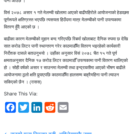
पानी आउँछ ।”
विसं २०७८ असार १ गते मेलम्ची खोलामा आएको बाढीपहिरोले आयोजनाको हेडवक्र्स
पूर्णरूपले क्षतिग्रस्त भएपछि त्यसयता हिउँदमा मात्र मेलम्चीको पानी उपत्यकामा
वितरण हुँदै आएको छ ।
बाढीका कारण मेलम्चीको मुहान बन्द गरिएपछि रिबर्मा खोलाबाट दैनिक रुपमा छ देखि
सात करोड लिटर पानी स्थान्तरण गरेर काठमाडौँमा वितरण भइरहेको कार्यकारी
निर्देशक दासले बताउनुभयो । उहाँका अनुसार विसं २०७८ चैत १५ गते पूर्ण
क्षमताअनुसार दैनिक १७ करोड लिटर काठमाडौँ उपत्यकामा पानी वितरण थालिएको
हो । सोही वर्षको असार र साउनमा मेलम्ची तथा इन्द्रावतीमा आएको भीषण बाढीले
आयोजनामा ठूलो क्षति पुर्‍याएपछि काठमाडौँमा हालसम्म बाह्रैमहिना पानी ल्याउन
सकिएको छैन । (रासस)
Share This Via:
F
T
L
R
E
a
w
i
e
m
c
i
n
d
a