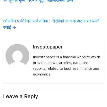
←
सुनको मूल्य निरन्तर बृद्धी, अहिलेसम्मकै उच्च
e
t
k
d
i
b
t
e
i
l
खाेजविन प्रतिवेदन सार्वजनिक : त्रिविको जग्गामा अठार संस्थाको
o
e
d
t
रजाइँ
→
o
r
I
k
n
Investopaper
Investopaper is a financial website which
provides news, articles, data, and
reports related to business, finance and
economics.
Leave a Reply