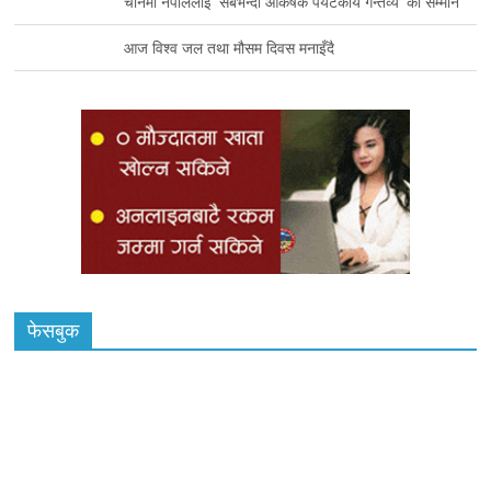
चीनमा नेपाललाई ‘सबैभन्दा आकर्षक पर्यटकीय गन्तव्य’ को सम्मान
आज विश्व जल तथा मौसम दिवस मनाइँदै
फेसबुक