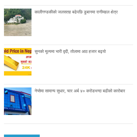
कालीगण्डकीको जलसतह बढेपछि डुबानमा रानीमहल क्षेत्र
सुनकाे मूल्यमा भारी वृद्दी, तोलामा आठ हजार बढ्याे
नेप्सेमा सामान्य सुधार, चार अर्ब ४० करोडभन्दा बढीको कारोबार