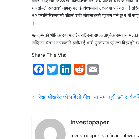
हाम्रो राष्ट्रको उज्ज्वल भविष्यप्रति मेरो सधैँ अटल विश्वास रहेको 
भारतीयले एकताको महाकुम्भलाई विश्वव्यापी उत्सवमा परिणत गर्ने तरिक
१२ ज्योतिर्लिङ्गमध्ये पहिलो श्री सोमनाथको भ्रमण गर्ने छु र यी सामू
।
महाकुम्भको भौतिक रूप महाशिवरात्रिमा सफलतापूर्वक समापन भएको हु
राष्ट्रिय चेतना र एकताले हामीलाई भाबी पुस्तासम्म प्रेरणा दिइरहने 
Share This Via:
F
T
L
R
E
a
w
i
e
m
c
i
n
d
a
←
रेखा पाेखरेलकाे पहिलाे गीत “भाग्यमा श्री छ” सार्वज
e
t
k
d
i
b
t
e
i
l
Investopaper
o
e
d
t
Investopaper is a financial webs
o
r
I