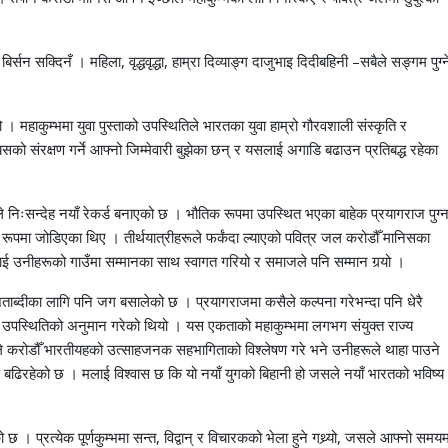
सन सक्दिनँ । महिला, वृद्धवृद्धा, हाम्रा दिव्याङ्ग दाजुभाइ दिदीबहिनी –सबैले सङ्गम पुग्न
 महाकुम्भमा युवा पुस्ताको उपस्थितिले भारतका युवा हाम्रो गौरवशाली संस्कृति र
 यसको संरक्षण गर्ने आफ्नो जिम्मेवारी बुझेका छन् र यसलाई अगाडि बढाउन प्रतिबद्ध रहेका
 निःसन्देह नयाँ रेकर्ड बनाएको छ । भौतिक रूपमा उपस्थित भएका बाहेक प्रयागराज पुग्
पमा जोडिएका थिए । तीर्थयात्रीहरूले फर्कंदा ल्याएको पवित्र जल करोडौँ मानिसका
लाई उनीहरूको गाउँमा सम्मानका साथ स्वागत गरियो र समाजले पनि सम्मान गर्‍यो ।
े शताब्दीका लागि पनि जग बसालेको छ । प्रयागराजमा कसैले कल्पना गरेभन्दा पनि धेरै
पस्थितिको अनुमान गरेको थियो । यस एकताको महाकुम्भमा लगभग संयुक्त राज्य
्ले करोडौँ भारतीयहको उत्साहजनक सहभागिताको विश्लेषण गरे भने उनीहरूले थाहा पाउने
ि बढिरहेको छ । मलाई विश्वास छ कि यो नयाँ युगको बिहानी हो जसले नयाँ भारतको भविष्य
छ । प्रत्येक पूर्णकुम्भमा सन्त, विद्वान् र विचारकको भेला हुने गथ्र्यो, जसले आफ्नो समयम