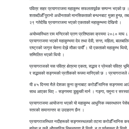
पवित्र सहर प्रयागराजमा महाकुम्भ सफलतापूर्वक सम्पन्न भएको छ । 
शताब्दीऔँ पुरानो अधीनताको मानसिकताको बन्धनबाट मुक्त हुन्छ, तब
२९ गतेदेखि प्रयागराजमा भएको एकताको महाकुम्भमा देखियो ।
अयोध्यास्थित राम मन्दिरको प्राण प्रतिष्ठाका क्रममा २०८० माघ ८ गते
प्रयागराजमा भएको महाकुम्भमा देव तथा देवी, सन्त, महिला, बालबालि
राष्ट्रको जागृत चेतना देख्ने मौका पायौँ । यो एकताको महाकुम्भ 
सम्मिलित भएको थियो ।
प्रयागराजको यस पवित्र क्षेत्रमा एकता, सद्भाव र प्रेमको पवित्र भू
र सद्भावको सङ्गमको प्रतीकको रूपमा मानिएको छ । प्रयागराजले आ
यी ४५ दिनमा मैले देशका कुना कुनाबाट करोडौँ मानिस सङ्गममा आउँदै
साथ आएका थिए – सङ्गममा डुबुल्की मार्न । गङ्गा, यमुना र सरस्वती
प्रयागराजमा आयोजना भएको यो महाकुम्भ आधुनिक व्यवस्थापन पेसेव
स्तरको समानान्तर वा उदाहरण छैन ।
प्रयागराजस्थित नदीहरूको सङ्गमस्थलको तटमा करोडौँ मानिस कसरी
बारेमा न कुनै औपचारिक निमन्त्रणा नै थियो, न त पूर्वसूचना नै थियो