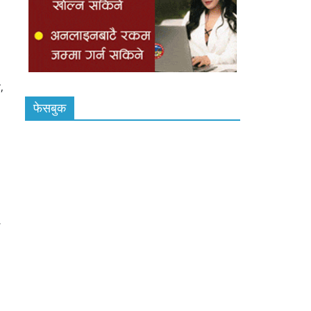
,
फेसबुक