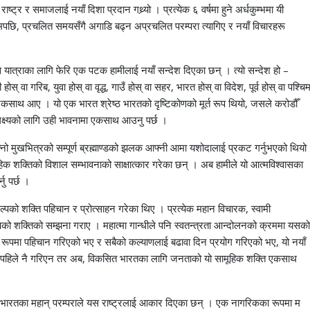
्ट्र र समाजलाई नयाँ दिशा प्रदान गथ्र्यो । प्रत्येक ६ वर्षमा हुने अर्धकुम्भमा यी
ुम्भपछि, प्रचलित समयसँगै अगाडि बढ्न अप्रचलित परम्परा त्यागिए र नयाँ विचारहरू
यात्राका लागि फेरि एक पटक हामीलाई नयाँ सन्देश दिएका छन् । त्यो सन्देश हो –
वा गरिब, युवा होस् वा वृद्ध, गाउँ होस् वा सहर, भारत होस् वा विदेश, पूर्व होस् वा पश्चिम
बै एकसाथ आए । यो एक भारत श्रेष्ठ भारतको दृष्टिकोणको मूर्त रूप थियो, जसले करोडौँ
क्ष्यको लागि उही भावनामा एकसाथ आउनु पर्छ ।
नो मुखभित्रको सम्पूर्ण ब्रह्माण्डको झलक आफ्नी आमा यशोदालाई प्रकट गर्नुभएको थियो
िक शक्तिको विशाल सम्भावनाको साक्षात्कार गरेका छन् । अब हामीले यो आत्मविश्वासका
ु पर्छ ।
्पको शक्ति पहिचान र प्रोत्साहन गरेका थिए । प्रत्येक महान विचारक, स्वामी
्पको शक्तिको सम्झना गराए । महात्मा गान्धीले पनि स्वतन्त्रता आन्दोलनको क्रममा यसको
 रूपमा पहिचान गरिएको भए र सबैको कल्याणलाई बढावा दिन प्रयोग गरिएको भए, यो नयाँ
वश, यो पहिले नै गरिएन तर अब, विकसित भारतका लागि जनताको यो सामूहिक शक्ति एकसाथ
म, भारतका महान् परम्पराले यस राष्ट्रलाई आकार दिएका छन् । एक नागरिकका रूपमा म