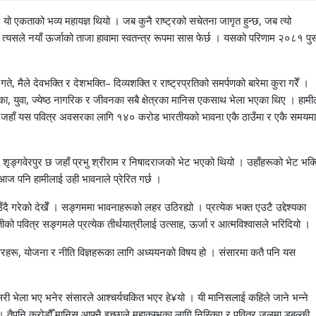
यो एकताको भव्य महायज्ञ थियो । जब कुनै राष्ट्रको सचेतना जागृत हुन्छ, जब त्यो
 त्यसले नयाँ ऊर्जाको ताजा हावामा स्वतन्त्र रूपमा सास फेर्छ । यसको परिणाम २०८१ पु
, मैले देवभक्ति र देशभक्ति– दिव्यशक्ति र राष्ट्रप्रतिको समर्पणको बारेमा कुरा गरेँ ।
का, युवा, ज्येष्ठ नागरिक र जीवनका सबै क्षेत्रका मानिस एकसाथ भेला भएका थिए । हामी
थियो, जहाँ यस पवित्र अवसरका लागि १४० करोड भारतीयको भावना एकै ठाउँमा र एकै समयमा
मि शृङ्गवेरपुर छ जहाँ प्रभु श्रीराम र निषादराजको भेट भएको थियो । उहाँहरूको भेट भक्
ज पनि हामीलाई उही भावनाले प्रेरित गर्छ ।
 गरेको देखेँ । सङ्गममा भावनाहरूको लहर उठिरह्यो । प्रत्येक भक्त एउटै उद्देश्यका
को पवित्र सङ्गमले प्रत्येक तीर्थयात्रीलाई उत्साह, ऊर्जा र आत्मविश्वासले भरिदियो ।
रहरू, योजना र नीति विज्ञहरूका लागि अध्ययनको विषय हो । संसारमा कतै पनि यस
 भेला भए भनेर संसारले आश्चर्यचकित भएर हे¥यो । यी मानिसलाई कहिले जाने भन्ने
 । तैपनि करोडौँ मानिस आफ्नै इच्छाले महाकुम्भका लागि निस्किए र पवित्र जलमा डुबुल्की