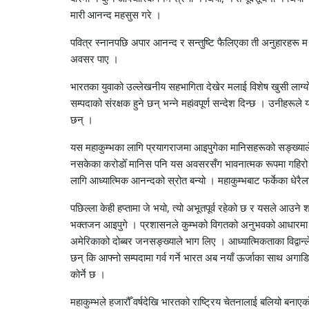
मारी आनन्द महसुस गरे ।
पवित्र स्नानपछि अपार आनन्द र सन्तुष्टि फैलिएका ती अनुहारहरू म बिर्
अवसर पाए ।
भारतका युवाको उल्लेखनीय सहभागिता देखेर मलाई विशेष खुसी लाग्यो ।
सम्पदाको संरक्षक हुने छन् भन्ने महìवपूर्ण सन्देश दिन्छ । उनीहरूले
छन् ।
यस महाकुम्भका लागि प्रयागराजमा आइपुगेका मानिसहरूको सङ्ख्याले
नसकेका करोडोँ मानिस पनि यस अवसरसँग भावनात्मक रूपमा गहिरो रू
लागि आध्यात्मिक आनन्दको स्रोत बन्यो । महाकुम्भबाट फर्केका धेरै
पछिल्ला केही हप्तामा जे भयो, त्यो अभूतपूर्व रहेको छ र यसले आउन
भक्तजन आइपुगे । प्रशासनले कुम्भको विगतको अनुभवको आधारमा उ
अमेरिकाको दोब्बर जनसङ्ख्याले भाग लिए । आध्यात्मिकताका विद्वान
छन् कि आफ्नो सम्पदामा गर्व गर्ने भारत अब नयाँ ऊर्जाका साथ अगाड
कोर्ने छ ।
महाकुम्भले हजारौँ वर्षदेखि भारतको राष्ट्रिय चेतनालाई बलियो बनाएको 