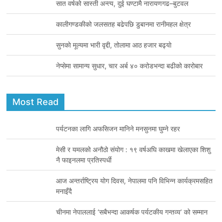
सात वर्षको सास्ती अन्त्य, दुई घण्टामै नारायणगढ–बुटवल
कालीगण्डकीको जलसतह बढेपछि डुबानमा रानीमहल क्षेत्र
सुनकाे मूल्यमा भारी वृद्दी, तोलामा आठ हजार बढ्याे
नेप्सेमा सामान्य सुधार, चार अर्ब ४० करोडभन्दा बढीको कारोबार
Most Read
पर्यटनका लागि अफसिजन मानिने मनसुनमा घुम्ने रहर
मेसी र यमलको अनौठो संयोग : १९ वर्षअघि काखमा खेलाएका शिशु
नै फाइनलमा प्रतिस्पर्धी
आज अन्तर्राष्ट्रिय योग दिवस, नेपालमा पनि विभिन्न कार्यक्रमसहित
मनाइँदै
चीनमा नेपाललाई ‘सबैभन्दा आकर्षक पर्यटकीय गन्तव्य’ को सम्मान