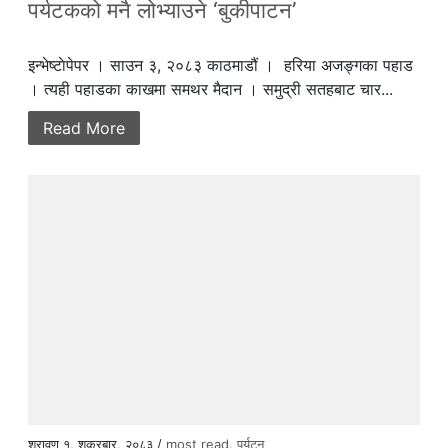
पर्यटकको मनै लोभ्याउने ‘बुकीपाटन’
इन्भेष्टाेपेपर । साउन ३, २०८३ काठमाडौं । हरिया अजङ्गका पहाड
। त्यही पहाडका काखमा समथर मैदान । समुद्री सतहबाट चार...
Read More
श्रावण १, शुक्रबार, २०८३ /
most read
,
पर्यटन