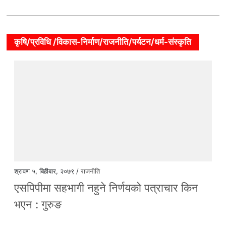
कृषि/प्रविधि /विकास-निर्माण/राजनीति/पर्यटन/धर्म-संस्कृति
श्रावण ५, बिहीबार, २०७९ /
राजनीति
एसपिपीमा सहभागी नहुने निर्णयको पत्राचार किन
भएन : गुरुङ