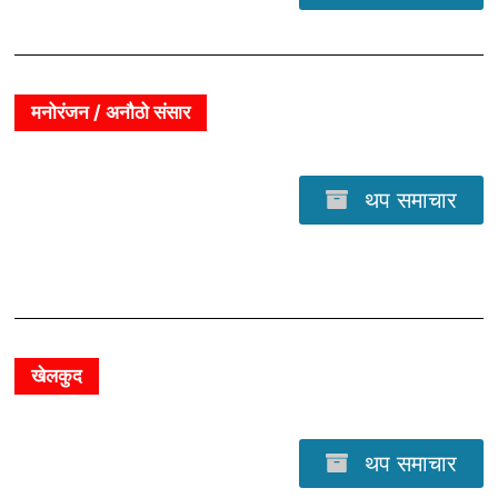
मनोरंजन / अनौठो संसार
थप समाचार
खेलकुद
थप समाचार