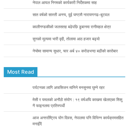
o
r
I
नेपाल आयल निगमको कार्यकारी निर्देशकमा साह
k
n
सात वर्षको सास्ती अन्त्य, दुई घण्टामै नारायणगढ–बुटवल
कालीगण्डकीको जलसतह बढेपछि डुबानमा रानीमहल क्षेत्र
सुनकाे मूल्यमा भारी वृद्दी, तोलामा आठ हजार बढ्याे
नेप्सेमा सामान्य सुधार, चार अर्ब ४० करोडभन्दा बढीको कारोबार
Most Read
पर्यटनका लागि अफसिजन मानिने मनसुनमा घुम्ने रहर
मेसी र यमलको अनौठो संयोग : १९ वर्षअघि काखमा खेलाएका शिशु
नै फाइनलमा प्रतिस्पर्धी
आज अन्तर्राष्ट्रिय योग दिवस, नेपालमा पनि विभिन्न कार्यक्रमसहित
मनाइँदै