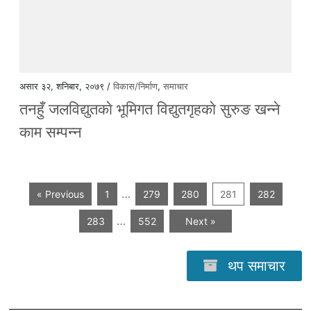
असार ३२, शनिबार, २०७९ /
विकास/निर्माण
,
समाचार
तनहुँ जलविद्युतकाे भूमिगत विद्युतगृहकाे सुरुङ खन्ने
काम सम्पन्न
…
« Previous
1
279
280
281
282
…
283
552
Next »
थप समाचार