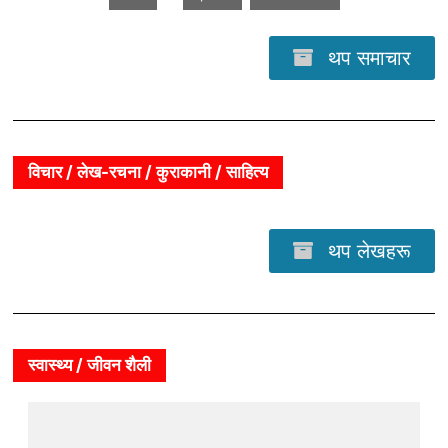
थप समाचार
विचार / लेख-रचना / कुराकानी / साहित्य
थप लेखहरू
स्वास्थ्य / जीवन शैली