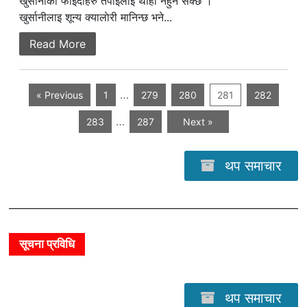
खुर्सानीका फाईदाहरु तपाईलाई थाहा नहुन सक्छ ।
खुर्सानीलाइ शून्य क्यालाेरी मानिन्छ भने...
Read More
…
« Previous
1
279
280
281
282
…
283
287
Next »
थप समाचार
सूचना प्रविधि
थप समाचार