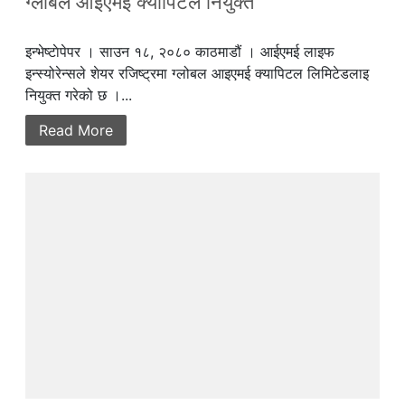
ग्लोबल आइएमई क्यापिटल नियुक्त
इन्भेष्टाेपेपर । साउन १८, २०८० काठमाडौं । आईएमई लाइफ
इन्स्योरेन्सले शेयर रजिष्ट्रमा ग्लोबल आइएमई क्यापिटल लिमिटेडलाइ
नियुक्त गरेको छ ।...
Read More