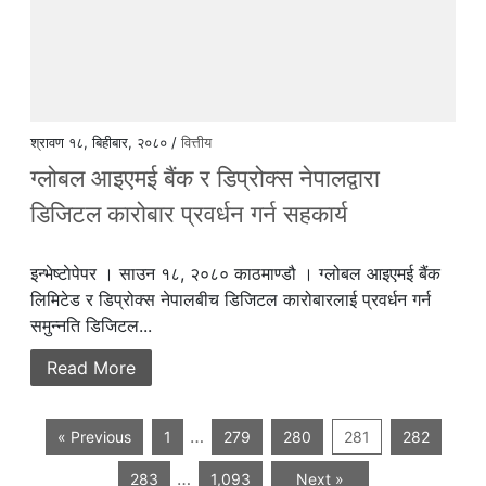
श्रावण १८, बिहीबार, २०८० /
वित्तीय
ग्लोबल आइएमई बैंक र डिप्रोक्स नेपालद्वारा
डिजिटल कारोबार प्रवर्धन गर्न सहकार्य
इन्भेष्टाेपेपर । साउन १८, २०८० काठमाण्डौ । ग्लोबल आइएमई बैंक
लिमिटेड र डिप्रोक्स नेपालबीच डिजिटल कारोबारलाई प्रवर्धन गर्न
समुन्नति डिजिटल...
Read More
…
« Previous
1
279
280
281
282
…
283
1,093
Next »