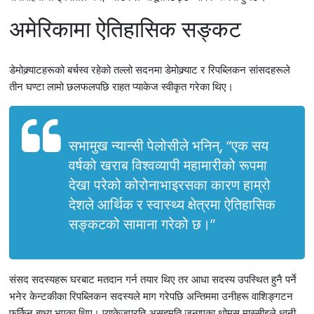
अमेरिकामा ऐतिहासिक सङ्कट
डेमोक्र्याटहरूको बर्चस्व रहेको तल्लो सदनमा डेमोक्र्याट र रिपब्लिकन सांसदहरूले
तीन घण्टा लामो छलफलपछि राहत प्याकेज स्वीकृत गरेका थिए।
सभामुख न्यान्सी पेलोसीले भनिन्, “एक सय
वर्षको खराब विश्वव्यापी महामारीको रूपमा
देखा परेको कोरोनाभाइरसका कारण हाम्रो
देशले आर्थिक र स्वास्थ्य क्षेत्रमा ऐतिहासिक
सङ्कटको सामाना गरेको छ।”
संसद सदस्यहरू घरबाट मतदान गर्न तयार थिए तर आधा सदस्य उपस्थित हुनै पर्ने
भनेर केन्टकीका रिपब्लिकन सदस्यले माग गरेपछि अन्तिममा उनीहरू वाशिङ्गटन
फर्किन बाध्य भएका थिए। प्याकेजप्रति असहमति जनाएका थोमस मास्सीइले ध्वनी