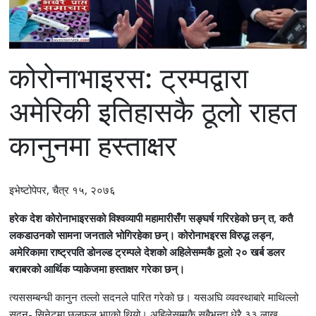
कोरोनाभाइरस: ट्रम्पद्वारा
अमेरिकी इतिहासकै ठूलो राहत
कानुनमा हस्ताक्षर
इभेष्टोपेपर, चैत्र १५, २०७६
हरेक देश कोरोनाभाइरसको विश्वव्यापी महामारीसँग सङ्घर्ष गरिरहेको छन् त, कतै
लकडाउनको सामना जनताले भोगिरहेका छन्। कोरोनाभइरस विरुद्ध लड्न,
अमेरिकामा राष्ट्रपति डोनल्ड ट्रम्पले देशको अहिलेसम्मकै ठूलो २० खर्ब डलर
बराबरको आर्थिक प्याकेजमा हस्ताक्षर गरेका छन्।
त्यससम्बन्धी कानुन तल्लो सदनले पारित गरेको छ। यसअघि व्यवस्थाबारे माथिल्लो
सदन- सिनेटमा छलफल भएको थियो। अहिलेसम्मकै सबैभन्दा धेरै ३३ लाख