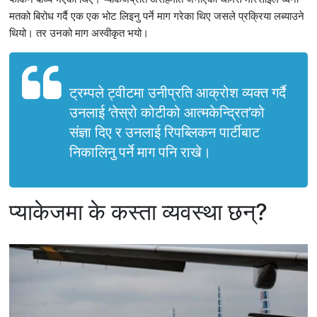
मतको बिरोध गर्दै एक एक भोट लिइनु पर्ने माग गरेका थिए जसले प्रक्रिया लब्याउने
थियो। तर उनको माग अस्वीकृत भयो।
ट्रम्पले ट्वीटमा उनीप्रति आक्रोश व्यक्त गर्दै
उनलाई ‘तेस्रो कोटीको आत्मकेन्द्रित’को
संज्ञा दिए र उनलाई रिपब्लिकन पार्टीबाट
निकालिनु पर्ने माग पनि राखे।
प्याकेजमा के कस्ता व्यवस्था छन्?