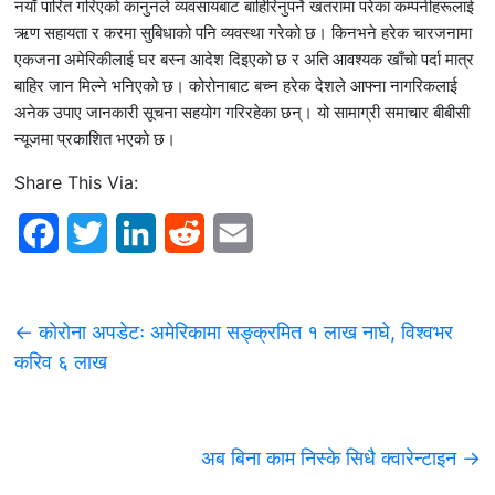
नयाँ पारित गरिएको कानुनले व्यवसायबाट बाहिरिनुपर्ने खतरामा परेका कम्पनीहरूलाई
ऋण सहायता र करमा सुबिधाको पनि व्यवस्था गरेको छ। किनभने हरेक चारजनामा
एकजना अमेरिकीलाई घर बस्न आदेश दिइएको छ र अति आवश्यक खाँचो पर्दा मात्र
बाहिर जान मिल्ने भनिएको छ। कोरोनाबाट बच्न हरेक देशले आफ्ना नागरिकलाई
अनेक उपाए जानकारी सूचना सहयोग गरिरहेका छन्। यो सामाग्री समाचार बीबीसी
न्यूजमा प्रकाशित भएको छ।
Share This Via:
F
T
L
R
E
a
w
i
e
m
c
i
n
d
a
←
काेराेना अपडेटः अमेरिकामा सङ्क्रमित १ लाख नाघे, विश्वभर
e
t
k
d
i
करिव ६ लाख
b
t
e
i
l
o
e
d
t
अब बिना काम निस्के सिधै क्वारेन्टाइन
→
o
r
I