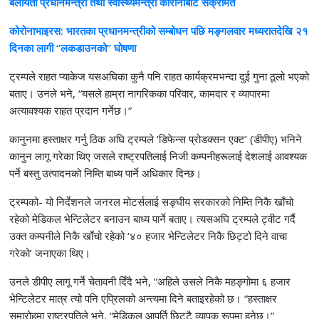
बेलायती प्रधानमन्त्री तथा स्वास्थ्यमन्त्री कोरोनाबाट संक्रमित
कोरोनाभाइरस: भारतका प्रधानमन्त्रीको सम्बोधन पछि मङ्गलवार मध्यरातदेखि २१
दिनका लागी “लकडाउनको” घोषणा
ट्रम्पले राहत प्याकेज यसअघिका कुनै पनि राहत कार्यक्रमभन्दा दुई गुना ठूलो भएको
बताए। उनले भने, “यसले हाम्रा नागरिकका परिवार, कामदार र व्यापारमा
अत्यावश्यक राहत प्रदान गर्नेछ।”
कानुनमा हस्ताक्षर गर्नु ठिक अघि ट्रम्पले ‘डिफेन्स प्रोडक्सन एक्ट’ (डीपीए) भनिने
कानुन लागू गरेका थिए जसले राष्ट्रपतिलाई निजी कम्पनीहरूलाई देशलाई आवश्यक
पर्ने बस्तु उत्पादनको निम्ति बाध्य पार्ने अधिकार दिन्छ।
ट्रम्पको- यो निर्देशनले जनरल मोटर्सलाई सङ्घीय सरकारको निम्ति निकै खाँचो
रहेको मेडिकल भेन्टिलेटर बनाउन बाध्य पार्ने बताए। त्यसअघि ट्रम्पले ट्वीट गर्दै
उक्त कम्पनीले निकै खाँचो रहेको ‘४० हजार भेन्टिलेटर निकै छिट्टो दिने वाचा
गरेको’ जनाएका थिए।
उनले डीपीए लागू गर्ने चेतावनी दिँदै भने, “अहिले उसले निकै महङ्गोमा ६ हजार
भेन्टिलेटर मात्र त्यो पनि एप्रिलको अन्त्यमा दिने बताइरहेको छ। “हस्ताक्षर
समारोहमा राष्ट्रपतिले भने, “मेडिकल आपूर्ति छिट्टै व्यापक रूपमा हुनेछ।”