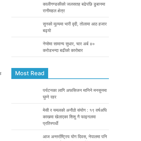
कालीगण्डकीको जलसतह बढेपछि डुबानमा
रानीमहल क्षेत्र
सुनकाे मूल्यमा भारी वृद्दी, तोलामा आठ हजार
बढ्याे
नेप्सेमा सामान्य सुधार, चार अर्ब ४०
करोडभन्दा बढीको कारोबार
Most Read
फ
पर्यटनका लागि अफसिजन मानिने मनसुनमा
घुम्ने रहर
मेसी र यमलको अनौठो संयोग : १९ वर्षअघि
काखमा खेलाएका शिशु नै फाइनलमा
प्रतिस्पर्धी
आज अन्तर्राष्ट्रिय योग दिवस, नेपालमा पनि