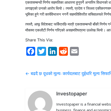
एकतासम्बन्धी निर्णय सहमतिका आधारमा हुनुपर्ने अन्तरिम विधानको धारा
लगाइएको उनको आरोप थियो । त्यस्तै, प्रदेश र जिल्ला एकीकरणसम्बन्
भूमिका हुने गरी कार्यविभाजन नगर्ने सहमतिविपरीत सचिवालयले निर्
त्यस्तै, आफू विदेशबाट फर्किएपछि मात्रै एकतासम्बन्धी बाँकी निर्णय
मौकामा एकलौटी निर्णय गरिएको असहमतिपत्रमा उल्लेख थियो । 
Share This Via:
F
T
L
R
E
a
w
i
e
m
c
i
n
d
a
←
बढदै छ दूधको मूल्यः कार्यदलबाट दुईथरि मूल्य सिफा
e
t
k
d
i
b
t
e
i
l
Investopaper
o
e
d
t
Investopaper is a financial webs
o
r
I
business, finance and economics