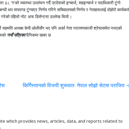
 ३८ ‘ग’को व्यवस्था उल्लंघन गर्दै प्रदेशको इन्चार्ज, सहइन्चार्ज र पदाधिकारी टुंगो
धी थप मापदण्ड टुंग्याएर निर्णय गरिने सचिवालयको निर्णय र नेताहरूलाई दोहोरो कार्यकार
णय गरेको पहिलो नोट अफ डिसेन्टमा उल्लेख थियो ।
 गर्ने सहमति अध्यक्ष केपी ओलीसँग भए पनि अर्का नेता नारायणकाजी श्रेष्ठसमेत नभएको
आजको
नयाँ पत्रिका
दैनिकमा खबर छ
रिस
किर्गिस्तानकाे विजयी शुरूवातः नेपाल साेझाे सेटमा पराजित
ite which provides news, articles, data, and reports related to
.