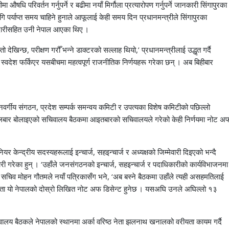
ि परिवर्तन गर्नुपर्ने र बढीमा नयाँ मिर्गौला प्रत्यारोपण गर्नुपर्ने जानकारी सिंगापुरका
 पर्याप्त समय चाहिने हुनाले आफूलाई केही समय दिन प्रधानमन्त्रीले सिंगापुरका
झदारीसहित उनी नेपाल आएका थिए ।
ो देखिन्छ, परीक्षण गरौँ भन्ने डाक्टरको सल्लाह थियो,’ प्रधानमन्त्रीलाई उद्धृत गर्दै
स्वदेश फर्किएर यसबीचमा महत्वपूर्ण राजनीतिक निर्णयहरू गरेका छन् । अब बिहीबार
 जनवर्गीय संगठन, प्रदेश सम्पर्क समन्वय कमिटी र उपत्यका विशेष कमिटीको पछिल्लो
मंगलबार बोलाइएको सचिवालय बैठकमा आइतबारको सचिवालयले गरेको केही निर्णयमा नोट अ
र केन्द्रीय सदस्यहरूलाई इन्चार्ज, सहइन्चार्ज र अध्यक्षको जिम्मेवारी दिइएको भन्दै
गरेका हुन् । ‘उहाँले जनसंगठनको इन्चार्ज, सहइन्चार्ज र पदाधिकारीको कार्यविभाजनमा
िव मोहन गौतमले नयाँ पत्रिकासँग भने, ‘अब बस्ने बैठकमा उहाँले त्यही असहमतिलाई
तायता यो नेपालको दोस्रो लिखित नोट अफ डिसेन्ट हुनेछ । यसअघि उनले अघिल्लो १३
वालय बैठकले नेपालको स्थानमा अर्का वरिष्ठ नेता झलनाथ खनालको वरीयता कायम गर्दै