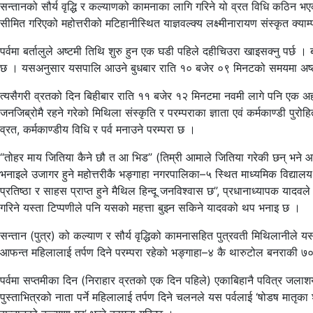
सन्तानको सौर्य वृद्धि र कल्याणको कामनाका लागि गरिने यो व्रत विधि कठिन भएक
सीमित गरिएको महोत्तरीको मटिहानीस्थित याज्ञवल्क्य लक्ष्मीनारायण संस्कृत क्या
पर्वमा बर्तालुले अष्टमी तिथि शुरु हुन एक घडी पहिले दहीचिउरा खाइसक्नु पर्
छ । यसअनुसार यसपालि आउने बुधबार राति १० बजेर ०९ मिनटको समयमा अष्टमी 
त्यसैगरी व्रतको दिन बिहीबार राति ११ बजेर १२ मिनटमा नवमी लागे पनि एक अहो
जनजिब्रोमै रहने गरेको मिथिला संस्कृति र परम्पराका ज्ञाता एवं कर्मकाण्डी पु
व्रत, कर्मकाण्डीय विधि र पर्व मनाउने परम्परा छ ।
“तोहर माय जितिया कैने छौ त आ भिड” (तिम्री आमाले जितिया गरेकी छन् भने आउ 
भनाइले उजागर हुने महोत्तरीकै भङ्गाहा नगरपालिका–५ स्थित माध्यमिक विद्यालय भ
प्रतिष्ठा र साहस प्राप्त हुने मैथिल हिन्दू जनविश्वास छ”, प्रधानाध्यापक यादवले
गरिने यस्ता टिप्पणीले पनि यसको महत्ता बुझ्न सकिने यादवको थप भनाइ छ ।
सन्तान (पुत्र) को कल्याण र सौर्य वृद्धिको कामनासहित पुत्रवती मिथिलानीले य
आफन्त महिलालाई तर्पण दिने परम्परा रहेको भङ्गाहा–४ कै थारुटोल बनराकी ७० व
पर्वमा सप्तमीका दिन (निराहार व्रतको एक दिन पहिले) एकाबिहानै पवित्र जलाशयमा
पुस्ताभित्रको नाता पर्ने महिलालाई तर्पण दिने चलनले यस पर्वलाई ‘षोडष मातृका