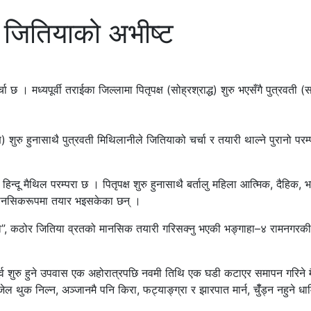
नै जितियाको अभीष्ट
चा छ । मध्यपूर्वी तराईका जिल्लामा पितृपक्ष (सोह्रश्राद्ध) शुरु भएसँगै पुत्रव
ष) शुरु हुनासाथै पुत्रवती मिथिलानीले जितियाको चर्चा र तयारी थाल्ने पुरानो प
न्दू मैथिल परम्परा छ । पितृपक्ष शुरु हुनासाथै बर्तालु महिला आत्मिक, दैहिक,
गि मानसिकरूपमा तयार भइसकेका छन् ।
भयो”, कठोर जितिया व्रतको मानसिक तयारी गरिसक्नु भएकी भङ्गाहा–४ रामनगरकी अ
ा) पूर्व शुरु हुने उपवास एक अहोरात्रपछि नवमी तिथि एक घडी कटाएर समापन गरि
थुक निल्न, अञ्जानमै पनि किरा, फट्याङ्ग्रा र झारपात मार्न, चुँँड्न नहुने धार्