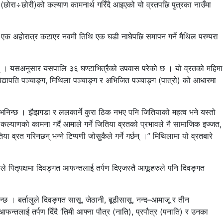
न (छोरा÷छोरी)को कल्याण कामनार्थ गरिँदै आइएको यो व्रतपछि पुत्रका नाउँमा
्रत एक अहोरात्र कटाएर नवमी तिथि एक घडी नाघेपछि समापन गर्ने मैथिल परम्परा
े छन् । यसअनुसार यसपालि ३६ घण्टाभित्रैको उपवास परेको छ । यो व्रतको महिमा
 विद्यापति पञ्चाङ्ग, मिथिला पञ्चाङ्ग र अभिजित पञ्चाङ्ग (पात्रो) को आधारमा
तै भनिन्छ । झैझगडा र ललकार्ने कुरा ठिक नभए पनि जितियाको महत्व भने यस्तो
 कल्याणको कामना गर्दै आमाले गर्ने जितिया व्रतको प्रभावले नै सामाजिक इज्जत,
ा व्रत गरिनछन् भन्ने टिप्पणी जोसुकैले गर्ने गर्छन् ।” मिथिलामा यो व्रतबारे
रुले पितृपक्षमा दिवङ्गत आफन्तलाई तर्पण दिएजस्तै आफूहरुले पनि दिवङ्गत
्छ । बर्तालुले दिवङ्गत सासू, जेठानी, बूढीसासू, नन्द–आमाजू र तीन
आफन्तलाई तर्पण दिँदै ‘तिमी आफ्ना पौत्र (नाति), प्रपौत्र (पनाति) र उनका