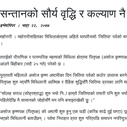
सन्तानको सौर्य वृद्धि र कल्याण 
इन्भेष्टोपेपर । भाद्र २२, २०७७
महोत्तरी । महोत्तरीसहितका मिथिलाक्षेत्रमा अहिले घरघरैजसो ‘जितिया’ पर्वको चर्
।
तराईको पौराणिक र पारम्परिक महत्वको मिथिला क्षेत्रमा पितृपक्ष (असोज कृष्णपक्
आउने बिहीबार (भदौ २५ गते) परेको छ ।
पुत्रवती महिलाले असोज कृष्ण अष्टमीका दिन जितिया पर्वको कठोर उपवास बस्ने हि
पितृपक्ष शुरु भएसँगै मिथिलानी आत्मिक र दैहिक शुद्धिसँगै जितिया व्रतका ला
“सोलह सराध (सोह्रश्राद्ध) शुरु भयो नि..! हाम्रो जितियाको तयारी पनि शुरु 
पहिलेदेखि नै सामानको जोहोसँगै मन पनि बनाइराखेकी छुु ।”
असोज कृष्णपक्ष (पितृपक्ष) को अष्टमी शुरु हुनु एक घडी (करिब साढे दुई घण्ट
भएको मिथिलानी बताउँछन् । पर्वमा निराहार व्रत शुरु गरिएपछि समापन नगरियुञ्जेल 