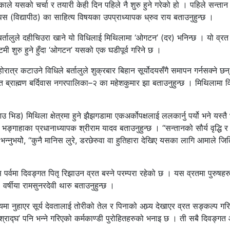
ाले यसको चर्चा र तयारी केही दिन पहिले नै शुरु हुने गरेको हो । पहिले सन्ता
म्पस (विद्यापीठ) का साहित्य विषयका उपप्राध्यापक ध्रुव राय बताउनुहुन्छ ।
छ । बर्तालुले दहीचिउरा खाने यो विधिलाई मिथिलामा ‘ओगटन’ (दर) भनिन्छ । यो व
शुरु हुने हुँदा ‘ओगटन’ यसको एक घडीपूर्व गरिने छ ।
रात्र कटाउने विधिले बर्तालुले शुक्रबार बिहान सूर्योदयसँगै समापन गर्नसक्न
रोहित ब्राह्मण बर्दिवास नगरपालिका–२ का महेशकुमार झा बताउनुहुन्छ । मिथिलामा
भिड) मिथिला क्षेत्रमा हुने झैझगडामा एकअर्कोपक्षलाई ललकार्नु पर्यो भने यस्
ङ्गाहाका प्रधानाध्यापक श्रीराम यादव बताउनुहुन्छ । “सन्तानको सौर्य वृद्धि र
 भन्नुभयोे, “कुनै मानिस लुरे, डरछेरुवा वा हुतिहारा देखिए यसका लागि आमाले जितिय
स पर्वमा दिवङ्गत पितृ रिझाउन व्रत बस्ने परम्परा रहेको छ । यस व्रतमा पुरुषह
र्षीया रामसुनरदेवी थारु बताउनुहुन्छ ।
 नुहाएर सूर्य देवतालाई तोरीको तेल र पिनाको अघ्र्य देखाएर व्रत सङ्कल्प गरिन
 श्राद्घ’ पनि भन्ने गरिएको कर्मकाण्डी पुरोहितहरुको भनाइ छ । ती सबै दिवङ्गत 