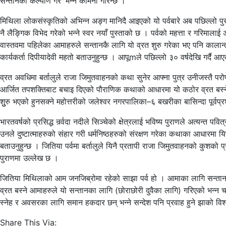
सन्तानको कल्याण गर’ भन्ने कामना गरिन्छ ।
मिथिला लोकसंस्कृतिको अभिन्न अङ्ग मानिदै आइएको यो पर्वबारे अब पछिल्लो पुस्त
नै लैङ्गिक विभेद गरेको भन्ने स्वर नयाँ पुस्ताको छ । पर्वको महत्ता र गरिमाल
वास्तवमा पहिलेका आमाहरुले सन्तानकै लागि यो व्रत शुरु गरेका भए पनि कालान्
कार्यकर्ता दिपीयादेवी महतो बताउनुहुन्छ । आपूmले पछिल्लो ३० वर्षदेखि गर्दै
व्रत अवधिमा बर्तालुले राजा जिमुतवाहनको कथा सुनेर आफ्ना पुत्र उनीजस्तै परो
आर्जित तपशक्तिबाट बचाइ दिएको पौराणिक कथाको आधारमा यो कठोर व्रत बस्ने पर
शुुरु भएको हुनसक्ने महोत्तरीको जलेश्वर नगरपालिका–६ बखरीका बासिन्दा पूर्वप्
भारतवर्षको प्रसिद्ध नर्र्वदा नदीले सिञ्चेको क्षेत्रलाई भविष्य पुराणले अत्यन्त प
उनले दुष्टात्माहरुको संहार गरी धर्मनिष्ठहरुको संरक्षण गरेका कथाका आधारमा यि
बताउनुहुन्छ । जितिया पर्वमा बर्तालुले यिनै प्रतापी राजा जिमुतवाहनको कुशको 
पुराणमा उल्लेख छ ।
जितिया मिथिलाको आम जनजिब्रोमा रहेको साझा पर्व हो । आमाका लागि सन्तान कति प्
व्रत बस्ने आमाहरुले यो सन्तानका लागि (छोराछोरी दुवैका लागि) गरिएको भन्न च
स्नेह र अवसरका लागि समान हकदार छन् भन्ने सन्देश पनि प्रवाह हुने झाको व
Share This Via: