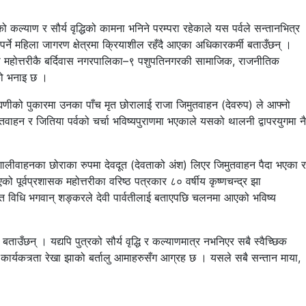
 कल्याण र सौर्य वृद्धिको कामना भनिने परम्परा रहेकाले यस पर्वले सन्तानभित्र
पर्ने महिला जागरण क्षेत्रमा क्रियाशील रहँदै आएका अधिकारकर्मी बताउँछन् ।
िएको महोत्तरीकै बर्दिवास नगरपालिका–९ पशुपतिनगरकी सामाजिक, राजनीतिक
ाको भनाइ छ ।
ह्मणीको पुकारमा उनका पाँच मृत छोरालाई राजा जिमुतवाहन (देवरुप) ले आफ्नो
ाहन र जितिया पर्वको चर्चा भविष्यपुराणमा भएकाले यसको थालनी द्वापरयुगमा नै
पी राजा शालीवाहनका छोराका रुपमा देवदूत (देवताको अंश) लिएर जिमुतवाहन पैदा भएका र
ो पूर्वप्रशासक महोत्तरीका वरिष्ठ पत्रकार ८० वर्षीय कृष्णचन्द्र झा
र व्रत विधि भगवान् शङ्करले देवी पार्वतीलाई बताएपछि चलनमा आएको भविष्य
ाउँछन् । यद्यपि पुत्रको सौर्य वृद्धि र कल्याणमात्र नभनिएर सबै स्वैच्छिक
कार्यकत्र्ता रेखा झाको बर्तालु आमाहरुसँग आग्रह छ । यसले सबै सन्तान माया,