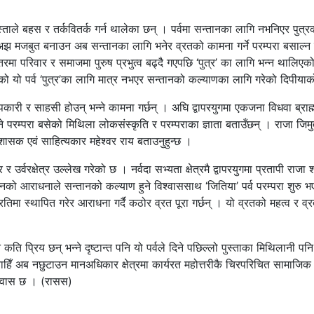
ाले बहस र तर्कवितर्क गर्न थालेका छन् । पर्वमा सन्तानका लागि नभनिएर पुत्रको
ाई अझ मजबुत बनाउन अब सन्तानका लागि भनेर व्रतको कामना गर्ने परम्परा बसाल्न 
तरमा परिवार र समाजमा पुरुष प्रभुत्व बढ्दै गएपछि ‘पुत्र’ का लागि भन्न थाल
 आएको यो पर्व ‘पुत्र’का लागि मात्र नभएर सन्तानको कल्याणका लागि गरेको दिपीय
पकारी र साहसी होउन् भन्ने कामना गर्छन् । अघि द्वापरयुगमा एकजना विधवा ब्रा
म्परा बसेको मिथिला लोकसंस्कृति र परम्पराका ज्ञाता बताउँछन् । राजा जिमुतव
रशासक एवं साहित्यकार महेश्वर राय बताउनुहुन्छ ।
वित्र र उर्वरक्षेत्र उल्लेख गरेको छ । नर्वदा सभ्यता क्षेत्रमै द्वापरयुगमा प्रता
नको आराधनाले सन्तानको कल्याण हुने विश्वाससाथ ‘जितिया’ पर्व परम्परा शुरु भएक
प्रतिमा स्थापित गरेर आराधना गर्दै कठोर व्रत पूरा गर्छन् । यो व्रतको महत्व 
रिय छन् भन्ने दृष्टान्त पनि यो पर्वले दिने पछिल्लो पुस्ताका मिथिलानी पनि बत
ाहिँ अब नछुटाउन मानअधिकार क्षेत्रमा कार्यरत महोत्तरीकै चिरपरिचित सामाजिक 
िश्वास छ । (रासस)