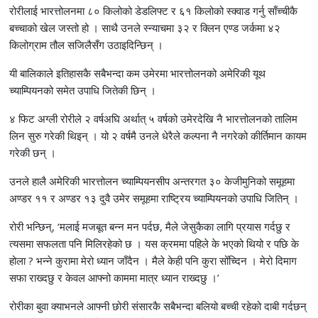
रोरीलाई भारत्तोलनमा ८० किलोको डेडलिफ्ट र ६१ किलोको स्क्वाड गर्नु साँच्चीकै
बच्चाको खेल जस्तो हो । साथै उनले स्न्याचमा ३२ र क्लिन एण्ड जर्कमा ४२
किलोग्राम तौल सजिलैसँग उठाइदिन्छिन् ।
यी बालिकाले इतिहासकै सबैभन्दा कम उमेरमा भारत्तोलनको अमेरिकी यूथ
च्याम्पियनको समेत उपाधि जितेकी छिन् ।
४ फिट अग्ली रोरीले २ वर्षअघि अर्थात् ५ वर्षको उमेरदेखि नै भारत्तोलनको तालिम
लिन सुरु गरेकी थिइन् । यो २ वर्षमै उनले धेरैले कल्पना नै नगरेको कीर्तिमान कायम
गरेकी छन् ।
उनले हालै अमेरिकी भारत्तोलन च्याम्पियनसीप अन्तरगत ३० केजीमुनिको समूहमा
अण्डर ११ र अण्डर १३ दुवै उमेर समूहमा राष्ट्रिय च्याम्पियनको उपाधि जितिन् ।
रोरी भन्छिन्, ‘मलाई मजबूत बन्न मन पर्दछ, मैले जेसुकैका लागि प्रयास गर्दछु र
त्यसमा सफलता पनि मिलिरहेको छ । यस क्रममा पहिले के भएको थियो र पछि के
होला ? भन्ने कुरामा मेरो ध्यान जाँदैन । मैले केही पनि कुरा सोँच्दिन । मेरो दिमाग
सफा राख्दछु र केवल आफ्नो काममा मात्र ध्यान राख्दछु ।’
रोरीका बुवा क्याभनले आफ्नी छोरी संसारकै सबैभन्दा बलियो बच्ची रहेको दाबी गर्दछन्