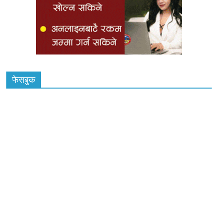
फेसबुक