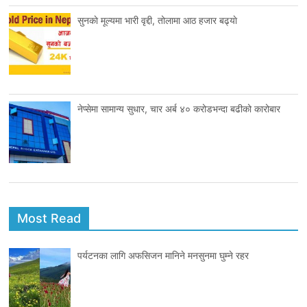
सुनकाे मूल्यमा भारी वृद्दी, तोलामा आठ हजार बढ्याे
नेप्सेमा सामान्य सुधार, चार अर्ब ४० करोडभन्दा बढीको कारोबार
Most Read
पर्यटनका लागि अफसिजन मानिने मनसुनमा घुम्ने रहर