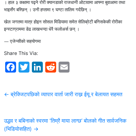
। हाल ३ कक्षामा पढ्ने रोरी क्यानडाको राजधानी ओटावामा आफ्ना बुवाआमा तथा
भाइसँग बस्छिन् । उनी हप्तामा ९ घण्टा तालिम गर्दछिन् ।
खेल जगतमा मात्र होइन सोसल मिडियामा समेत सेलिब्रेटी बनिसकेकी रोरीका
इन्स्टाग्राममा डेढ लाखभन्दा धेरै फलोअर्स छन् ।
— एजेन्सीकाे सहयाेगमा
Share This Via:
F
T
L
R
E
a
w
i
e
m
c
i
n
d
a
←
ब्रेक्जिटपछिको व्यापार वार्ता जारी राख्न ईयू र बेलायत सहमत
e
t
k
d
i
b
t
e
i
l
उद्धव र बबिनाको स्वरमा ‘तिम्रै माया लाग्छ’ बाेलकाे गीत सार्वजनिक
o
e
d
t
(भिडियाेसहित)
→
o
r
I