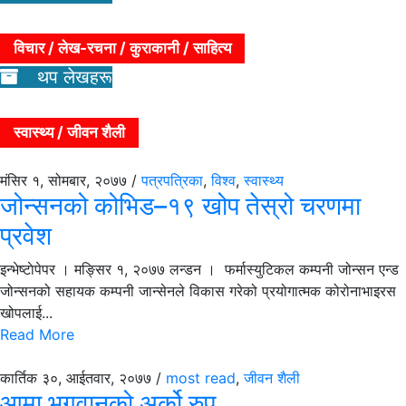
विचार / लेख-रचना / कुराकानी / साहित्य
थप लेखहरू
स्वास्थ्य / जीवन शैली
मंसिर १, सोमबार, २०७७ /
पत्रपत्रिका
,
विश्व
,
स्वास्थ्य
जोन्सनको कोभिड–१९ खोप तेस्रो चरणमा
प्रवेश
इन्भेष्टाेपेपर । मङ्सिर १, २०७७ लन्डन । फर्मास्युटिकल कम्पनी जोन्सन एन्ड
जोन्सनको सहायक कम्पनी जान्सेनले विकास गरेको प्रयोगात्मक कोरोनाभाइरस
खोपलाई...
Read More
कार्तिक ३०, आईतवार, २०७७ /
most read
,
जीवन शैली
आमा भगवानको अर्को रुप