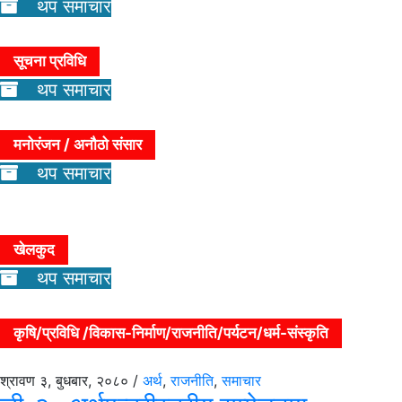
थप समाचार
सूचना प्रविधि
थप समाचार
मनोरंजन / अनौठो संसार
थप समाचार
खेलकुद
थप समाचार
कृषि/प्रविधि /विकास-निर्माण/राजनीति/पर्यटन/धर्म-संस्कृति
श्रावण ३, बुधबार, २०८० /
अर्थ
,
राजनीति
,
समाचार