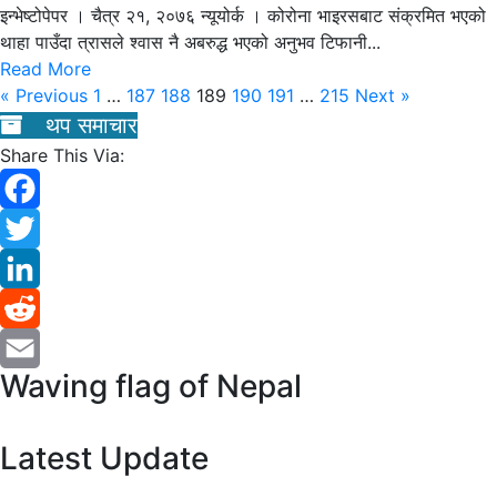
इन्भेष्टोपेपर । चैत्र २१, २०७६ न्यूयोर्क । कोरोना भाइरसबाट संक्रमित भएको
थाहा पाउँदा त्रासले श्वास नै अबरुद्ध भएको अनुभव टिफानी...
Read More
« Previous
1
…
187
188
189
190
191
…
215
Next »
थप समाचार
Share This Via:
Facebook
Twitter
LinkedIn
Reddit
Waving flag of Nepal
Email
Latest Update