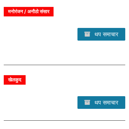
मनोरंजन / अनौठो संसार
थप समाचार
खेलकुद
थप समाचार