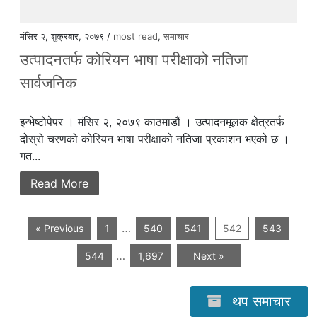
मंसिर २, शुक्रबार, २०७९ /
most read
,
समाचार
उत्पादनतर्फ कोरियन भाषा परीक्षाको नतिजा
सार्वजनिक
इन्भेष्टाेपेपर । मंसिर २, २०७९ काठमाडौं । उत्पादनमूलक क्षेत्रतर्फ
दोस्रो चरणको कोरियन भाषा परीक्षाको नतिजा प्रकाशन भएको छ ।
गत...
Read More
…
« Previous
1
540
541
542
543
…
544
1,697
Next »
थप समाचार