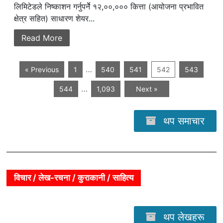
लिमिटेडले निष्काशन गर्नुपर्नेे १२,००,००० कित्ता (आयोजना प्रभावित
क्षेत्र सहित) साधारण शेयर...
Read More
…
« Previous
1
540
541
542
543
…
544
1,093
Next »
थप समाचार
विचार / लेख-रचना / कुराकानी / साहित्य
थप लेखहरू