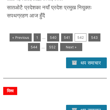
सातओटै प्रदेशका नयाँ प्रदेश प्रमुख नियुक्तः
सपथग्रहण आज हुँदै
…
« Previous
1
540
541
542
543
…
544
552
Next »
थप समाचार
विश्व