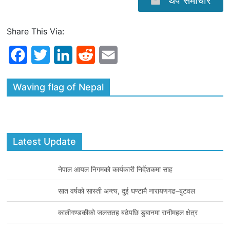
थप समाचार
Share This Via:
F
T
L
R
E
a
w
i
e
m
Waving flag of Nepal
c
i
n
d
a
e
t
k
d
i
b
t
e
i
l
Latest Update
o
e
d
t
o
r
I
नेपाल आयल निगमको कार्यकारी निर्देशकमा साह
k
n
सात वर्षको सास्ती अन्त्य, दुई घण्टामै नारायणगढ–बुटवल
कालीगण्डकीको जलसतह बढेपछि डुबानमा रानीमहल क्षेत्र