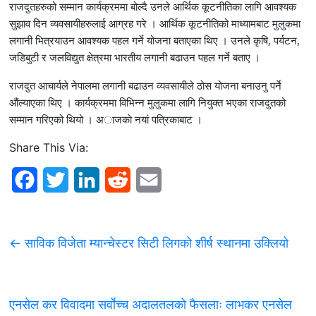
राजदुतहरुको सम्मान कार्यक्रममा बोल्दै उनले आर्थिक कूटनीतिका लागि आवश्यक
सुझाव दिन व्यवसायीहरुलाई आग्रह गरे । आर्थिक कूटनीतिको माध्यामबाट मुलुकमा
लगानी भित्रयाउन आवश्यक पहल गर्ने योजना बताएका थिए । उनले कृषि, पर्यटन,
जडिबुटी र जलविद्युत क्षेत्रमा भारतीय लगानी बढाउन पहल गर्ने बताए ।
राजदुत आचार्यले नेपालमा लगानी बढाउन व्यवसायीले ठोस योजना बनाउनु पर्ने
औंल्याएका थिए । कार्यक्रममा विभिन्न मुलुकमा लागि नियुक्त भएका राजदुतको
सम्मान गरिएको थियो । अाजकाे नयां पत्रिकाबाट ।
Share This Via:
F
T
L
R
E
a
w
i
e
m
c
i
n
d
a
←
साविक विजेता म्यान्चेस्टर सिटी लिगको शीर्ष स्थानमा उक्लियो
e
t
k
d
i
b
t
e
i
l
एनसेल कर विवादमा सर्वाेच्च अदालतलकाे फैसलाः लाभकर एनसेल
o
e
d
t