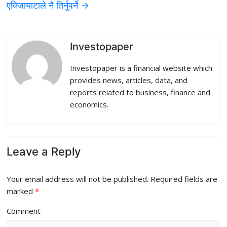
एक्जिायाटाले नै तिर्नुपर्ने
→
o
r
I
k
n
Investopaper
Investopaper is a financial website which
provides news, articles, data, and
reports related to business, finance and
economics.
Leave a Reply
Your email address will not be published.
Required fields are
marked
*
Comment