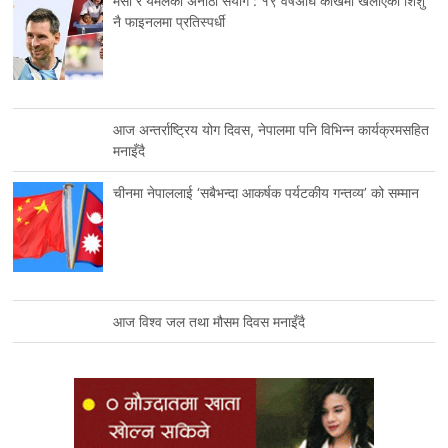
मेसी र यमलको अनौठो संयोग : १९ वर्षअघि काखमा खेलाएका शिशु
नै फाइनलमा प्रतिस्पर्धी
आज अन्तर्राष्ट्रिय योग दिवस, नेपालमा पनि विभिन्न कार्यक्रमसहित
मनाइँदै
चीनमा नेपाललाई ‘सबैभन्दा आकर्षक पर्यटकीय गन्तव्य’ को सम्मान
आज विश्व जल तथा मौसम दिवस मनाइँदै