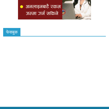
फेसबुक