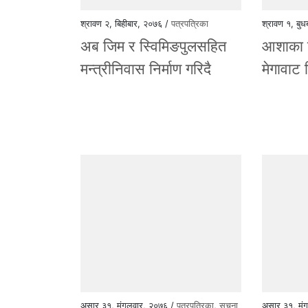
श्रावण २, बिहीबार, २०७६ /
पत्रपत्रिका
श्रावण १, बु
अब जिम र स्विमिङपुलसहित
आशाका क
मन्त्रीनिवास निर्माण गरिदै
मेगावाट व
असार ३१, मंगलवार, २०७६ /
पत्रपत्रिका
,
सूचना
असार ३१, मं