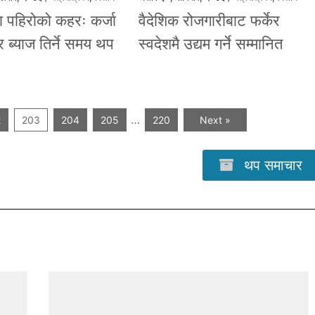
 पहिरोकाे कहरः कर्जा
वैदेशिक रोजगारीबाट फर्केर
र ब्याज तिर्ने समय थप
स्वदेशमै उद्यम गर्ने सम्मानित
…
2
203
204
205
220
Next »
थप समाचार